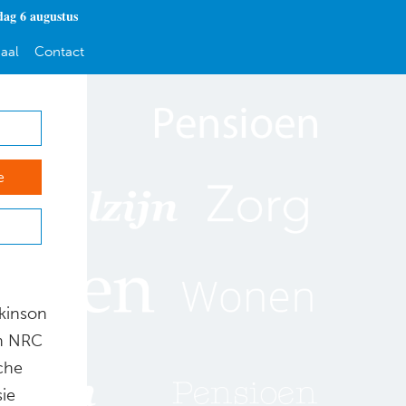
ag 6 augustus
aal
Contact
e
rkinson
In NRC
che
ie