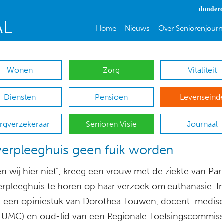
donderd
Home
Nieuws
Over Seniorenjourn
Wonen
Zorg
Vitaliteit
Diensten
Pensioen
Levenseind
rgverzekeraar
Senioren Visie
Journaal
verpleeghuis geen fuik worden
n wij hier niet”, kreeg een vrouw met de ziekte van Pa
verpleeghuis te horen op haar verzoek om euthanasie. 
 een opiniestuk van Dorothea Touwen, docent medis
(LUMC) en oud-lid van een Regionale Toetsingscommiss