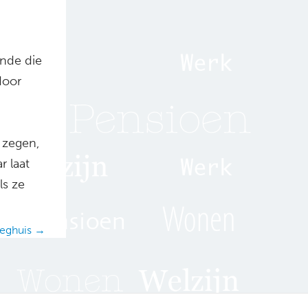
unde die
door
 zegen,
r laat
ls ze
leeghuis →