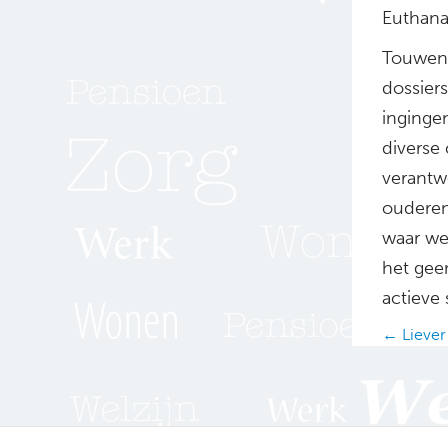
Euthana
Touwen 
dossier
inginge
diverse 
verantwo
ouderen
waar we
het gee
actieve
Posts
← Liever
navig