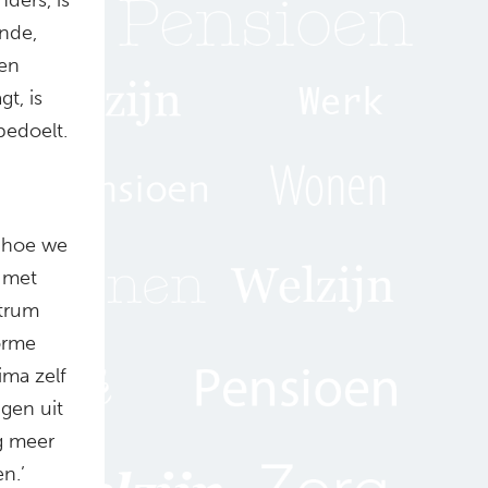
inde,
den
t, is
bedoelt.
 hoe we
 met
ntrum
norme
ima zelf
gen uit
g meer
n.’