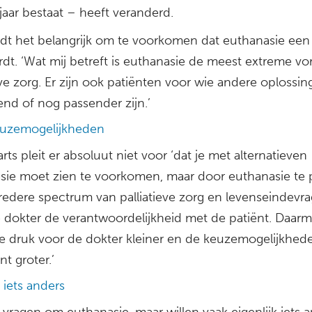
 jaar bestaat – heeft veranderd.
ndt het belangrijk om te voorkomen dat euthanasie een
rdt. ‘Wat mij betreft is euthanasie de meest extreme v
eve zorg. Er zijn ook patiënten voor wie andere oplossi
end of nog passender zijn.’
uzemogelijkheden
rts pleit er absoluut niet voor ‘dat je met alternatieven
sie moet zien te voorkomen, maar door euthanasie te 
bredere spectrum van palliatieve zorg en levenseindevra
e dokter de verantwoordelijkheid met de patiënt. Daar
e druk voor de dokter kleiner en de keuzemogelijkhed
nt groter.’
k iets anders
ragen om euthanasie, maar willen vaak eigenlijk iets an