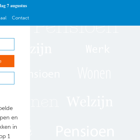
dag 7 augustus
aal
Contact
e
oelde
lpen en
kken in
op 1