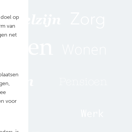
 doel op
orm van
ngen net
plaatsen
gen,
mee
en voor
ders, is