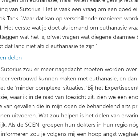
ring van Sutorius. Het is vaak een vraag om een goed e
ok Tack. ‘Maar dat kan op verschillende manieren wor
. Het eerste wat je doet als iemand om euthanasie vraag
itleggen wat het is, ofwel vragen wat diegene daarmee 
t dat lang niet altijd euthanasie te zijn.’
gen delen
 Sutorius zou er meer nagedacht moeten worden over
meer vertrouwd kunnen maken met euthanasie, en dan
t de ‘minder complexe’ situaties. ‘Bij het Expertisece
ie, waar ik in de raad van toezicht zit, zien we een e
 van gevallen die in mijn ogen de behandelend arts pr
nen uitvoeren. Wat zou helpen is het delen van ervarin
tijk. Als de SCEN-groepen hun dokters in hun regio nó
informeren zou je volgens mij een hoop angst weghale