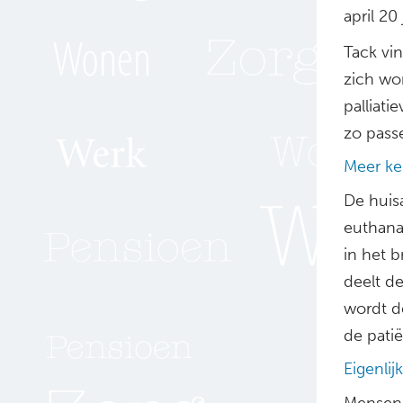
april 20
Tack vi
zich wo
palliati
zo pass
Meer ke
De huisa
euthana
in het 
deelt d
wordt d
de patië
Eigenlij
Mensen v