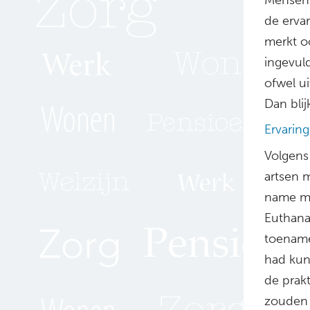
de erva
merkt o
ingevuld
ofwel u
Dan blijk
Ervarin
Volgens
artsen 
name me
Euthanas
toename
had kun
de prak
zouden 