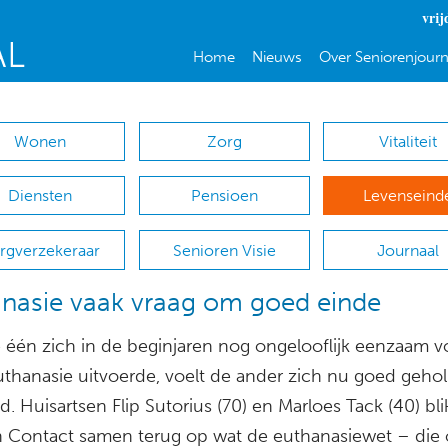
vrij
Home
Nieuws
Over Seniorenjourn
Wonen
Zorg
Vitaliteit
Diensten
Pensioen
Levenseind
rgverzekeraar
Senioren Visie
Journaal
nasie vaak vraag om goed einde
 één zich in de beginjaren nog ongelooflijk eenzaam v
 euthanasie uitvoerde, voelt de ander zich nu goed geho
. Huisartsen Flip Sutorius (70) en Marloes Tack (40) bli
 Contact samen terug op wat de euthanasiewet – die 