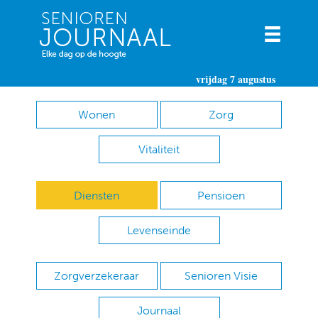
vrijdag 7 augustus
Wonen
Zorg
Vitaliteit
Diensten
Pensioen
Levenseinde
Zorgverzekeraar
Senioren Visie
Journaal