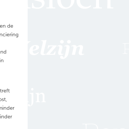
gen de
nciering
and
in
reft
ost,
minder
inder