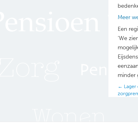
bedenke
Meer we
Een reg
‘We zie
mogelijk
Eijsden
eenzaam
minder 
Posts
← Lager 
zorgpre
navig