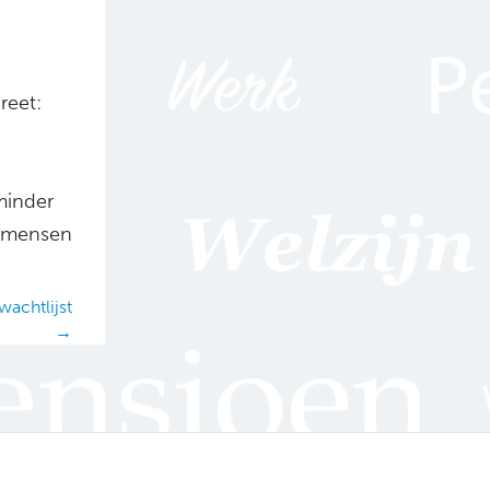
reet:
minder
t mensen
wachtlijst
→