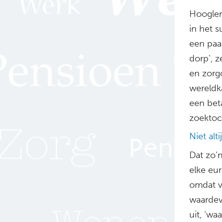
Hoogler
in het 
een paa
dorp’, z
en zorgc
wereldk
een bet
zoektoch
Niet al
Dat zo’n
elke eur
omdat va
waardevo
uit, ‘w