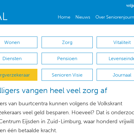
vrij
Home
Nieuws
Over Seniorenjourn
Wonen
Zorg
Vitaliteit
Diensten
Pensioen
Levenseind
rgverzekeraar
Senioren Visie
Journaal
illigers vangen heel veel zorg af
igers van buurtcentra kunnen volgens de Volkskrant
zekeraars veel geld besparen. Hoeveel? Dat is onderzoc
Centrum Eijsden in Zuid-Limburg, waar honderd vrijwill
en één betaalde kracht.