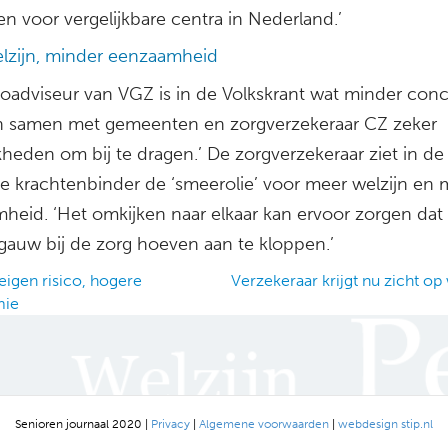
n voor vergelijkbare centra in Nederland.’
lzijn, minder eenzaamheid
ioadviseur van VGZ is in de Volkskrant wat minder conc
n samen met gemeenten en zorgverzekeraar CZ zeker
heden om bij te dragen.’ De zorgverzekeraar ziet in de
se krachtenbinder de ‘smeerolie’ voor meer welzijn en 
heid. ‘Het omkijken naar elkaar kan ervoor zorgen da
gauw bij de zorg hoeven aan te kloppen.’
eigen risico, hogere
Verzekeraar krijgt nu zicht op 
mie
ation
Senioren journaal 2020 |
Privacy
|
Algemene voorwaarden
|
webdesign stip.nl