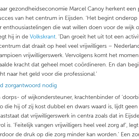
aar gezondheidseconomie Marcel Canoy herkent een 
succes van het centrum in Eijsden. ‘Het begint onderop
r enthousiastelingen die wat willen doen voor de wijk o
egt hij in de
Volkskrant
. ‘Dan groeit het uit tot een activ
entrum dat draait op heel veel vrijwilligers – Nederland
ampioen vrijwilligerswerk. Vervolgens komt het momen
aalde kracht dat geheel moet coördineren. En dan begi
t naar het geld voor die professional.’
tijd zorgantwoord nodig
 dorps- of wijkondersteuner, krachtenbinder of ‘doorbij
o die hij of zij kost dubbel en dwars waard is, lijdt geen 
ststaat dat vrijwilligerswerk in centra zoals dat in Eijsd
l is. ‘Feitelijk vangen vrijwilligers heel veel zorg af’, le
aardoor de druk op die zorg minder kan worden.’ Een zo