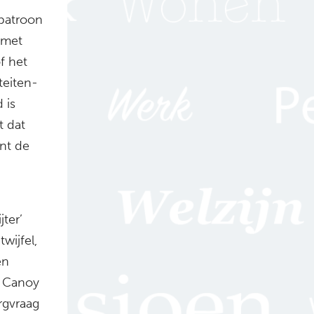
patroon
 met
f het
iteiten-
 is
t dat
nt de
ter’
twijfel,
en
gt Canoy
rgvraag