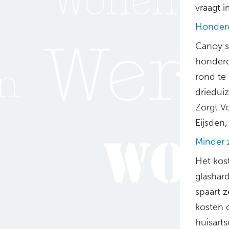
vraagt i
Honderd
Canoy s
honderd 
rond te 
drieduiz
Zorgt Vo
Eijsden,
Minder 
Het kos
glashard
spaart 
kosten 
huisart