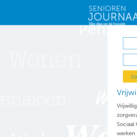
Zo
Vrijw
Vrijwill
zorgver
Sociaal 
werken 