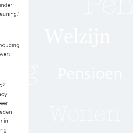
inder
euning.’
rhouding
evert
o?
noy
eer
reden
r in
ing