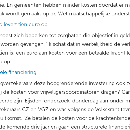
ie. En gemeenten hebben minder kosten doordat er m
ak wordt gemaakt op de Wet maatschappelijke onderst
 levert tien euro op
oest zich beperken tot zorgbaten die objectief in geld
worden gevangen. ‘Ik schat dat in werkelijkheid de ve
ien is: een euro aan kosten voor een betaalde kracht l
o op.’
ele financiering
rgverzekeraars deze hoogrenderende investering ook z
ij de kosten voor vrijwilligerscoördinatoren dragen? Ca
eerde zijn ‘Eijsden-onderzoek’ donderdag aan onder m
zekeraars CZ en VGZ en was volgens de Volkskrant tev
 uitkomst. ‘Ze betalen de kosten voor de krachtenbinde
de komende drie jaar en gaan een structurele financier