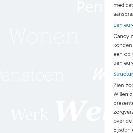
medicat
aanspra
Een euro
Canoy m
konden 
een op t
tien eur
Structur
Zien zo
Willen z
present
zorgver
over de
Eijsden 