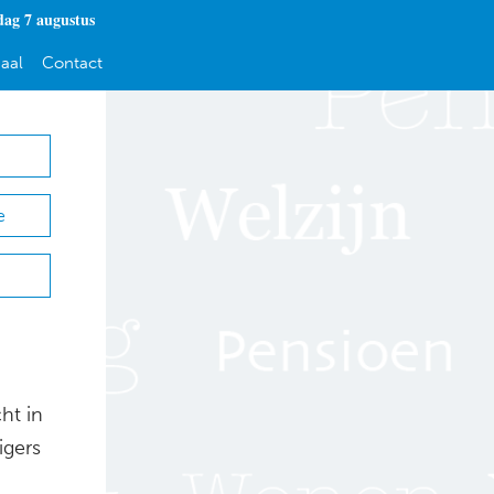
dag 7 augustus
aal
Contact
e
ht in
igers