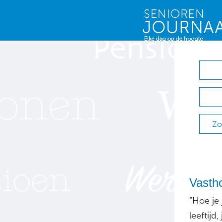
Zo
Vastho
“Hoe je 
leeftijd