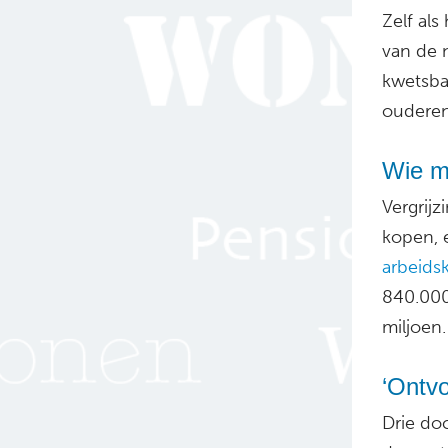
Zelf als
van de 
kwetsbaa
oudere
Wie m
Vergrijz
kopen, 
arbeids
840.000
miljoen.
‘Ontvo
Drie do