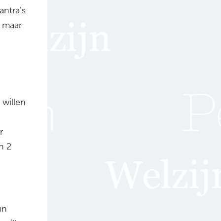
antra’s
h maar
 willen
r
n 2
un