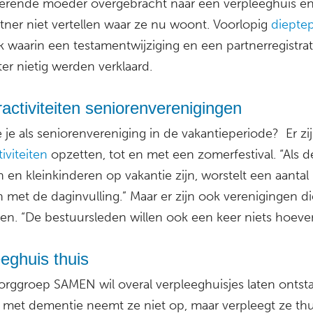
rende moeder overgebracht naar een verpleeghuis en
rtner niet vertellen waar ze nu woont. Voorlopig
diepte
k waarin een testamentwijziging en een partnerregistrat
er nietig werden verklaard.
ctiviteiten seniorenverenigingen
je als seniorenvereniging in de vakantieperiode? Er zij
tiviteiten
opzetten, tot en met een zomerfestival. “Als d
 en kleinkinderen op vakantie zijn, worstelt een aantal
 met de daginvulling.” Maar er zijn ook verenigingen die
oen. “De bestuursleden willen ook een keer niets hoeve
eghuis thuis
rggroep SAMEN wil overal verpleeghuisjes laten ontst
met dementie neemt ze niet op, maar verpleegt ze thu