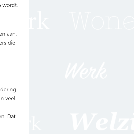
e wordt.
en aan.
ers die
dering
n veel
n. Dat