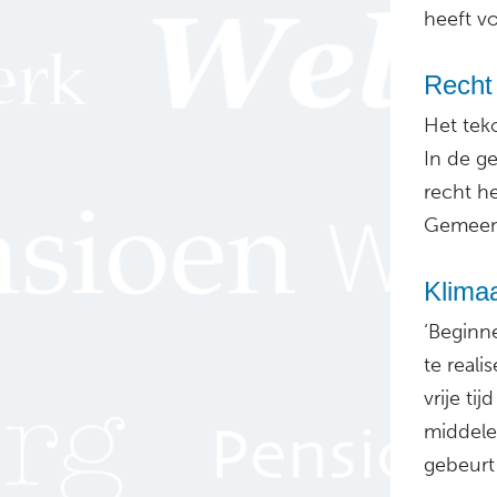
heeft v
Recht 
Het tek
In de g
recht h
Gemeent
Klima
‘Beginn
te reali
vrije ti
middele
gebeurt