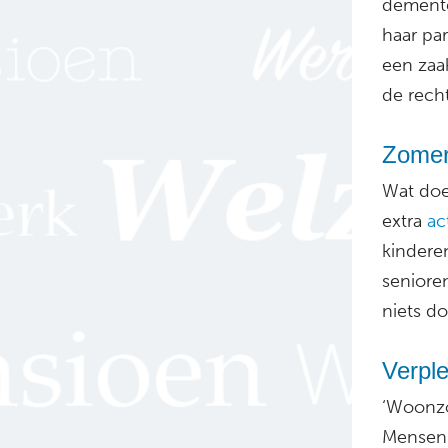
demente
haar pa
een zaa
de recht
Zomera
Wat doe 
extra
ac
kinderen
senioren
niets d
Verple
‘Woonzo
Mensen 