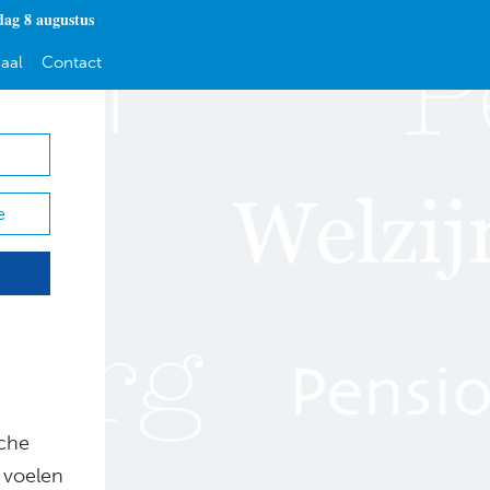
dag 8 augustus
aal
Contact
e
sche
g voelen