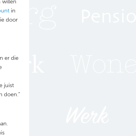
 willen
punt
in
ie door
n er die
e
 juist
n doen.”
aan.
is