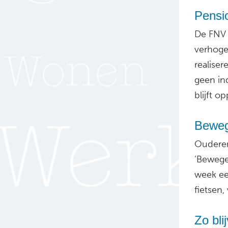
Pensio
De FNV 
verhog
realiser
geen in
blijft o
Beweg
Ouderen
‘Bewege
week een
fietsen,
Zo bl