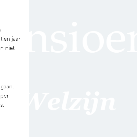
h
tien jaar
n niet
 gaan.
 per
s,