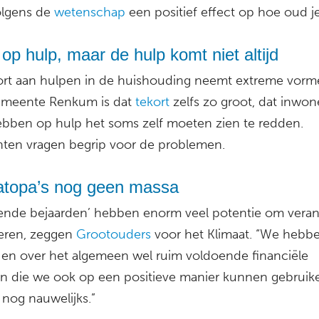
olgens de
wetenschap
een positief effect op hoe oud j
op hulp, maar de hulp komt niet altijd
ort aan hulpen in de huishouding neemt extreme vorm
emeente Renkum is dat
tekort
zelfs zo groot, dat inwon
ebben op hulp het soms zelf moeten zien te redden.
en vragen begrip voor de problemen.
atopa’s nog geen massa
ende bejaarden’ hebben enorm veel potentie om veran
seren, zeggen
Grootouders
voor het Klimaat. “We hebbe
jd en over het algemeen wel ruim voldoende financiële
n die we ook op een positieve manier kunnen gebruike
 nog nauwelijks.”