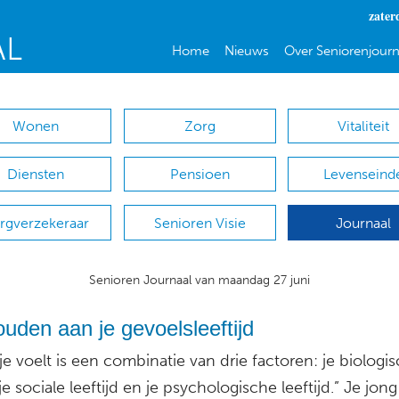
zater
Home
Nieuws
Over Seniorenjourn
Wonen
Zorg
Vitaliteit
Diensten
Pensioen
Levenseind
rgverzekeraar
Senioren Visie
Journaal
Senioren Journaal van maandag 27 juni
uden aan je gevoelsleeftijd
je voelt is een combinatie van drie factoren: je biologi
, je sociale leeftijd en je psychologische leeftijd.” Je jon