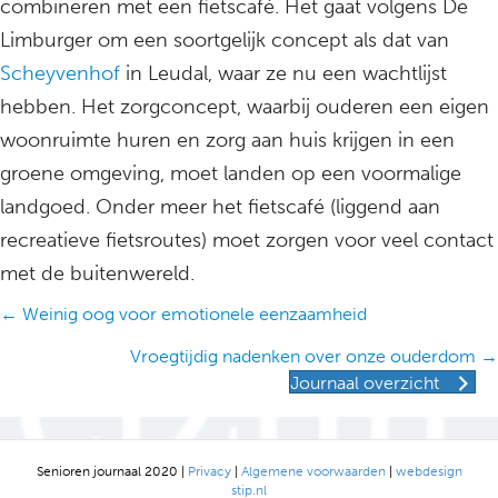
combineren met een fietscafé. Het gaat volgens De
Limburger om een soortgelijk concept als dat van
Scheyvenhof
in Leudal, waar ze nu een wachtlijst
hebben. Het zorgconcept, waarbij ouderen een eigen
woonruimte huren en zorg aan huis krijgen in een
groene omgeving, moet landen op een voormalige
landgoed. Onder meer het fietscafé (liggend aan
recreatieve fietsroutes) moet zorgen voor veel contact
met de buitenwereld.
Posts
← Weinig oog voor emotionele eenzaamheid
navigation
Vroegtijdig nadenken over onze ouderdom →
Journaal overzicht
Senioren journaal 2020 |
Privacy
|
Algemene voorwaarden
|
webdesign
stip.nl