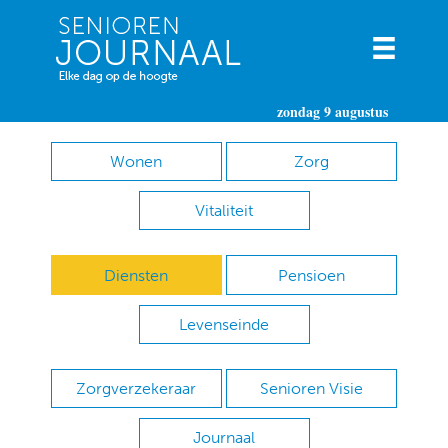
zondag 9 augustus
Wonen
Zorg
Vitaliteit
Diensten
Pensioen
Levenseinde
Zorgverzekeraar
Senioren Visie
Journaal