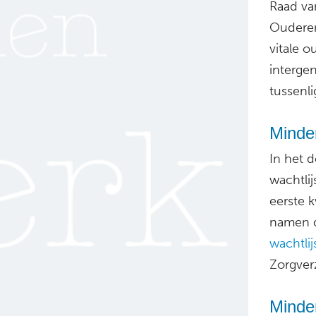
Raad va
Ouderen
vitale 
interge
tussenl
Minder
In het 
wachtlij
eerste k
namen de
wachtlij
Zorgver
Minde