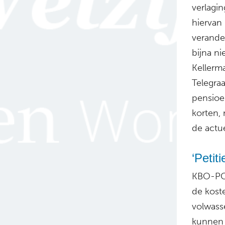
verlagi
hiervan
verande
bijna n
Kellerm
Telegra
pensioe
korten,
de actue
‘Petit
KBO-PCO
de kost
volwass
kunnen 