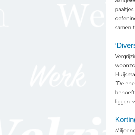
aangele
paaltjes
oefenin
samen t
‘Diver
Vergrijz
woonzor
Huijsma
“De ene
behoeft
liggen 
Kortin
Miljoen