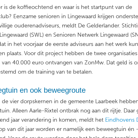
 is de koffieochtend en waar is het startpunt van de
lub? Eenzame senioren in Lingewaard krijgen onderst
willige ouderenadviseurs, meldt De Gelderlander. Sticht
 Lingewaard (SWL) en Senioren Netwerk Lingewaard (S
at in het voorjaar de eerste adviseurs aan het werk ku
en plaats. Voor dit project hebben de twee organisatie
e van 40.000 euro ontvangen van ZonMw. Dat geld is 
stemd om de training van te betalen.
gtuin en ook beweegroute
n de vier dorpskernen in de gemeente Laarbeek hebben
in. Alleen Aarle-Rixtel ontbrak nog aan dit rijtje. Daar 
nd jaar verandering in komen, meldt het
Eindhovens 
oop van dit jaar worden er namelijk een beweegtuin én 