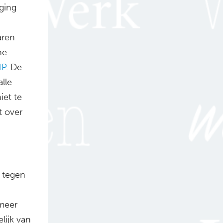
ging
aren
ne
P.
De
lle
iet te
t over
t tegen
 meer
lijk van