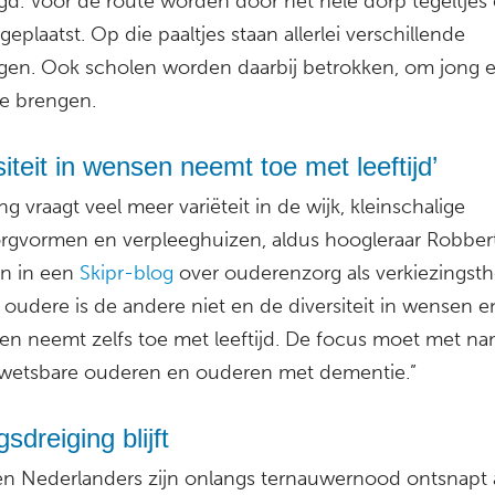
gd. Voor de route worden door het hele dorp tegeltjes
 geplaatst. Op die paaltjes staan allerlei verschillende
gen. Ook scholen worden daarbij betrokken, om jong 
e brengen.
siteit in wensen neemt toe met leeftijd’
ing vraagt veel meer variëteit in de wijk, kleinschalige
gvormen en verpleeghuizen, aldus hoogleraar Robber
n in een
Skipr-blog
over ouderenzorg als verkiezingst
 oudere is de andere niet en de diversiteit in wensen e
en neemt zelfs toe met leeftijd. De focus moet met n
kwetsbare ouderen en ouderen met dementie.”
gsdreiging blijft
en Nederlanders zijn onlangs ternauwernood ontsnapt