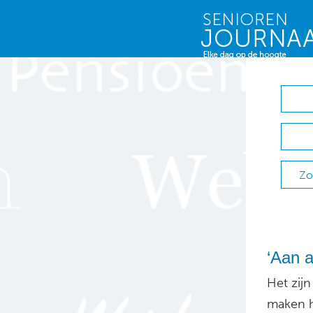
Zo
‘Aan a
Het zij
maken h