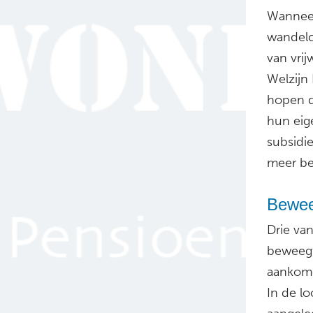
Wanneer
wandelc
van vrij
Welzijn
hopen d
hun eig
subsidi
meer be
Bewee
Drie va
beweegtu
aankome
In de l