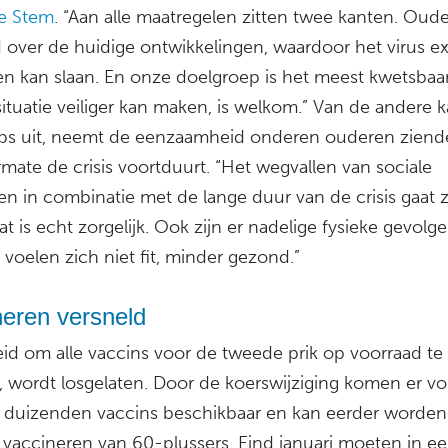
e Stem
. “Aan alle maatregelen zitten twee kanten. Oude
 over de huidige ontwikkelingen, waardoor het virus e
en kan slaan. En onze doelgroep is het meest kwetsbaar.
ituatie veiliger kan maken, is welkom.” Van de andere ka
ps uit, neemt de eenzaamheid onderen ouderen zien
mate de crisis voortduurt. “Het wegvallen van sociale
n in combinatie met de lange duur van de crisis gaat zi
at is echt zorgelijk. Ook zijn er nadelige fysieke gevolge
voelen zich niet fit, minder gezond.”
neren versneld
eid om alle vaccins voor de tweede prik op voorraad te
 wordt losgelaten. Door de koerswijziging komen er vo
duizenden vaccins beschikbaar en kan eerder worden 
 vaccineren van 60-plussers. Eind januari moeten in ee