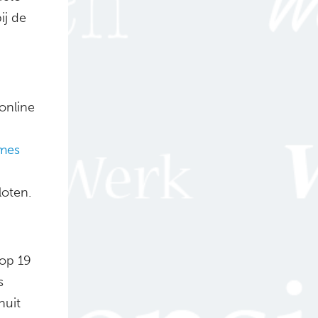
ij de
online
mes
oten.
 op 19
s
nuit