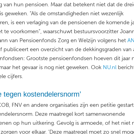
ng van hun pensioen. Maar dat betekent niet dat de drei
 is geweken. “Als de omstandigheden niet wezenlijk
ren, is een verlaging van de pensioenen de komende j
iet te voorkomen”, waarschuwt bestuursvoorzitter Joan
ann van Pensioenfonds Zorg en Welzijn volgens het
AN
af publiceert een overzicht van de dekkingsgraden van a
nfondsen: Grootste pensioenfondsen hoeven dit jaar n
 maar het gevaar is nog niet geweken. Ook
NU.nl
berich
le cijfers.
ie tegen kostendelersnorm’
B, FNV en andere organisaties zijn een petitie gestar
endelersnorm. Deze maatregel kort samenwonende
enen op hun uitkering. Gevolg is armoede, of het niet
zorgen voor elkaar. ‘Deze maatregel moet zo snel moge