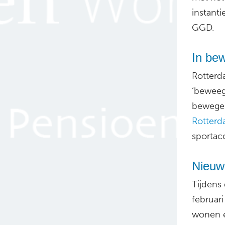
instanti
GGD.
In be
Rotterd
‘beweeg
bewegen
Rotter
sportac
Nieuw
Tijdens
februari
wonen e