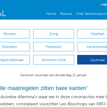
vrij
Home
Nieuws
Over Seniorenjourn
Wonen
Zorg
Vitaliteit
Diensten
Pensioen
Levenseind
rgverzekeraar
Senioren Visie
Journaal
Senioren Journaal van donderdag 21 januari
lle maatregelen zitten twee kanten’
n duivelse dilemma’s waar we in deze coronacrisis mee 
ebben, constateert voorzitter Leo Bisschops van KBO