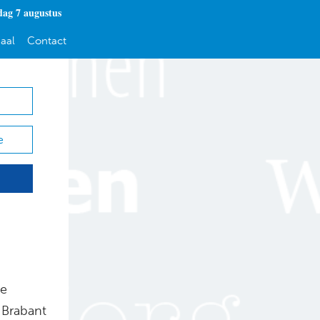
dag 7 augustus
aal
Contact
e
te
-Brabant