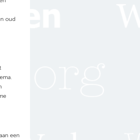
 en
en oud
t
hema.
n
ame
 aan een