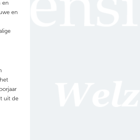
n en
euwe en
alige
n
 het
oorjaar
t uit de