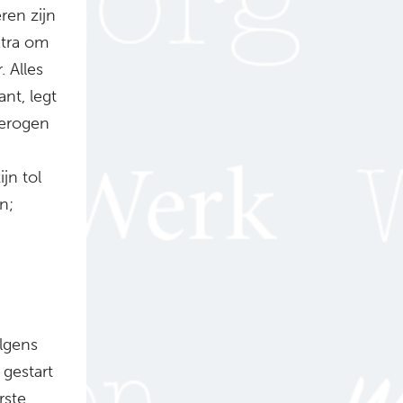
ren zijn
xtra om
 Alles
nt, legt
derogen
jn tol
n;
lgens
gestart
rste