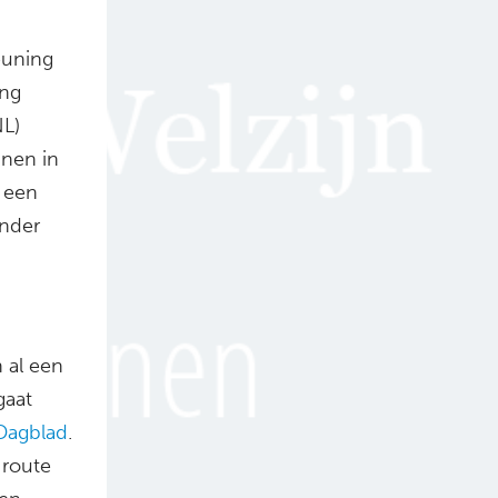
euning
ing
NL)
nnen in
s een
onder
 al een
gaat
Dagblad
.
-route