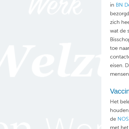
in
BN D
bezorgd
zich he
wat de s
Bisscho
toe naar
contacte
eisen. D
mensen 
Vacci
Het bel
houden,
de
NOS
met het