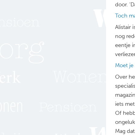
door. ‘D
Toch ma
Alistair
nog red
eentje i
verlieze
Moet je 
Over he
special
magazin
iets met
Of hebb
ongeluk
Mag dat