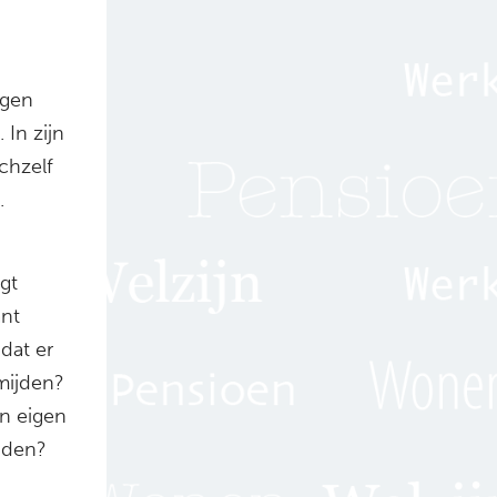
ugen
In zijn
ichzelf
.
gt
ant
dat er
rmijden?
un eigen
jden?