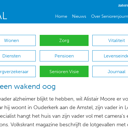
zater
Home
Nieuws
Over Seniorenjourn
Wonen
Zorg
Vitaliteit
Diensten
Pensioen
Levenseind
rgverzekeraar
Senioren Visie
Journaal
d een wakend oog
 vader alzheimer blijkt te hebben, wil Alistair Moore er 
ar hij woont in Ouderkerk aan de Amstel, zijn vader in 
ecialist hangt het huis van zijn vader vol met camera’s 
ons. Volkskrant magazine beschrijft de lotgevallen met