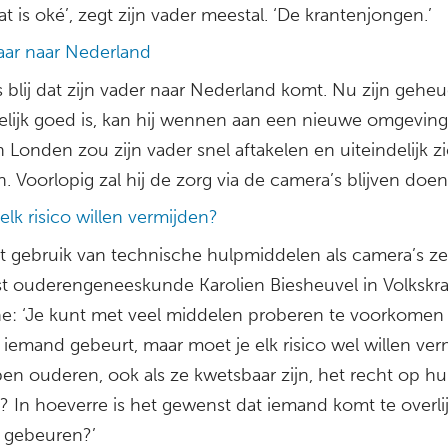
at is oké’, zegt zijn vader meestal. ‘De krantenjongen.’
ar naar Nederland
 is blij dat zijn vader naar Nederland komt. Nu zijn gehe
elijk goed is, kan hij wennen aan een nieuwe omgeving. 
n Londen zou zijn vader snel aftakelen en uiteindelijk z
n. Voorlopig zal hij de zorg via de camera’s blijven doen
elk risico willen vermijden?
t gebruik van technische hulpmiddelen als camera’s ze
ist ouderengeneeskunde Karolien Biesheuvel in Volkskr
e: ‘Je kunt met veel middelen proberen te voorkomen 
 iemand gebeurt, maar moet je elk risico wel willen ve
en ouderen, ook als ze kwetsbaar zijn, het recht op h
? In hoeverre is het gewenst dat iemand komt te overli
 gebeuren?’