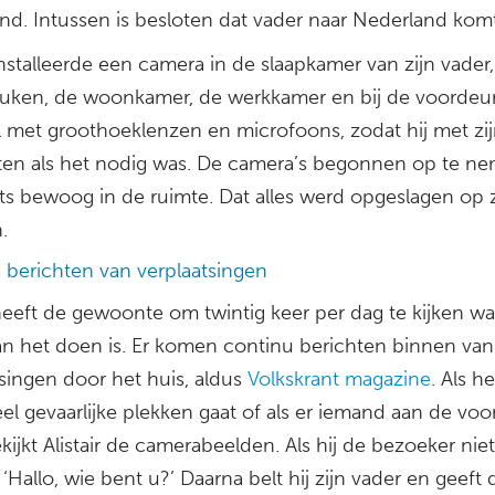
and. Intussen is besloten dat vader naar Nederland komt
 installeerde een camera in de slaapkamer van zijn vader,
euken, de woonkamer, de werkkamer en bij de voordeur
l met groothoeklenzen en microfoons, zodat hij met zi
ten als het nodig was. De camera’s begonnen op te n
ets bewoog in de ruimte. Dat alles werd opgeslagen op z
.
 berichten van verplaatsingen
 heeft de gewoonte om twintig keer per dag te kijken wat
an het doen is. Er komen continu berichten binnen van 
tsingen door het huis, aldus
Volkskrant magazine
. Als h
el gevaarlijke plekken gaat of als er iemand aan de vo
ekijkt Alistair de camerabeelden. Als hij de bezoeker niet
: ‘Hallo, wie bent u?’ Daarna belt hij zijn vader en geef