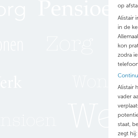
op afst
Alistair
in de k
Allemaa
kon pra
zodra i
telefoon
Continu
Alistair
vader a
verplaa
potentie
staat, b
zegt hij