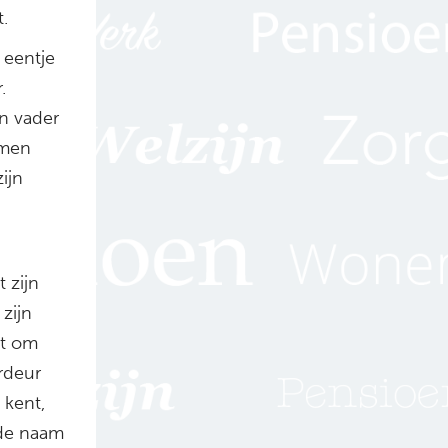
.
 eentje
.
jn vader
emen
ijn
 zijn
zijn
et om
ordeur
 kent,
t de naam