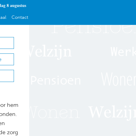
dag 8 augustus
aal
Contact
e
voor hem
Londen.
en
 de zorg