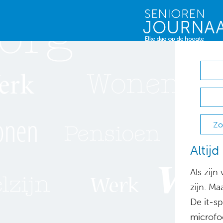
Zo
Altij
Als zijn
zijn. Ma
De it-sp
microfo