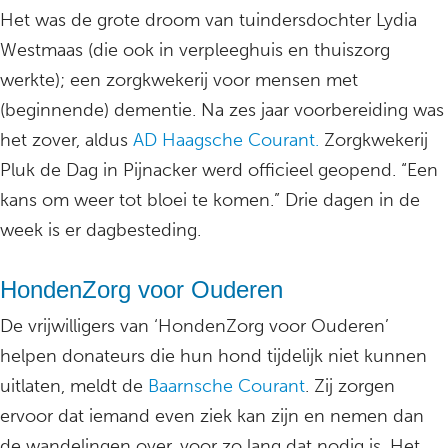
Het was de grote droom van tuindersdochter Lydia
Westmaas (die ook in verpleeghuis en thuiszorg
werkte); een zorgkwekerij voor mensen met
(beginnende) dementie. Na zes jaar voorbereiding was
het zover, aldus
AD Haagsche Courant.
Zorgkwekerij
Pluk de Dag in Pijnacker werd officieel geopend. “Een
kans om weer tot bloei te komen.” Drie dagen in de
week is er dagbesteding.
HondenZorg voor Ouderen
De vrijwilligers van ‘HondenZorg voor Ouderen’
helpen donateurs die hun hond tijdelijk niet kunnen
uitlaten, meldt de
Baarnsche Courant
. Zij zorgen
ervoor dat iemand even ziek kan zijn en nemen dan
de wandelingen over, voor zo lang dat nodig is. Het