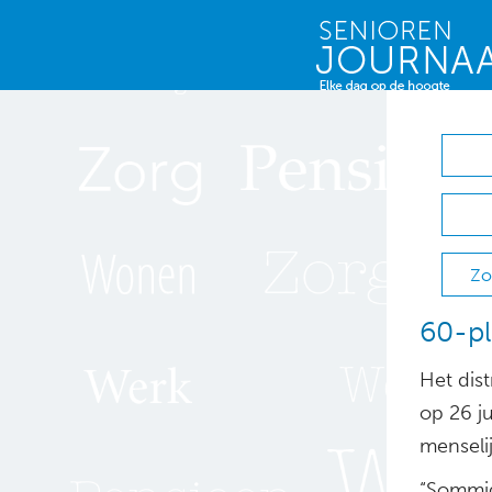
Zo
60-pl
Het dis
op 26 j
menselij
“Sommig