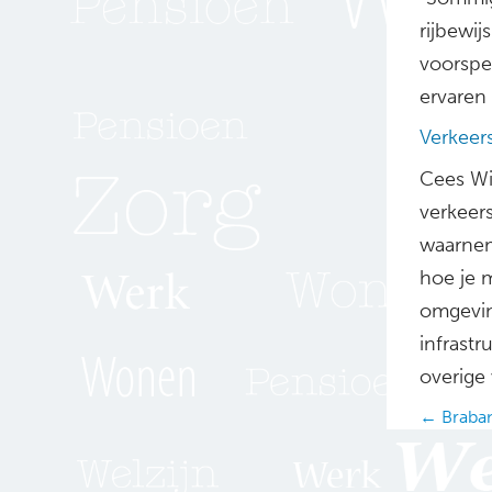
rijbewij
voorspe
ervaren 
Verkeer
Cees Wil
verkeers
waarnem
hoe je m
omgevin
infrast
overige
Posts
← Braban
navig