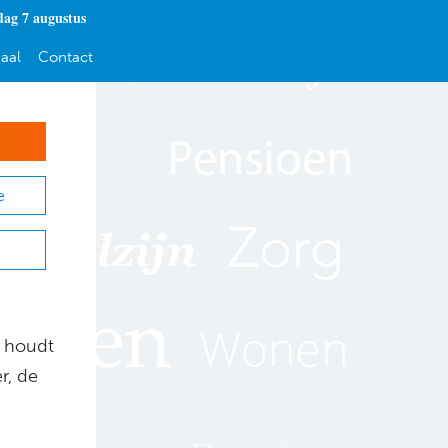
dag 7 augustus
aal
Contact
e
G houdt
r, de