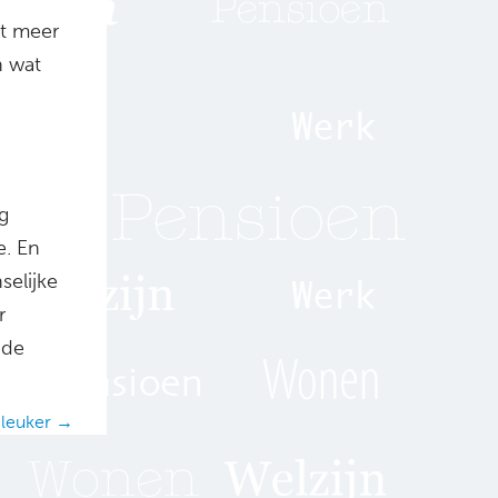
et meer
n wat
g
e. En
selijke
r
 de
 leuker →