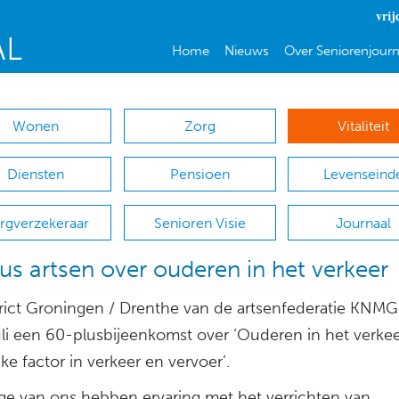
vrij
Home
Nieuws
Over Seniorenjourn
Wonen
Zorg
Vitaliteit
Diensten
Pensioen
Levenseind
rgverzekeraar
Senioren Visie
Journaal
us artsen over ouderen in het verkeer
trict Groningen / Drenthe van de artsenfederatie KNM
uli een 60-plusbijeenkomst over ‘Ouderen in het verkee
ke factor in verkeer en vervoer’.
e van ons hebben ervaring met het verrichten van