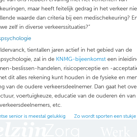
skeuringen, maar heeft feitelijk gedrag in het verkeer ni
llende waarde dan criteria bij een medischekeuring? E
we zelf in diverse verkeerssituaties?”
spsychologie
dervanck, tientallen jaren actief in het gebied van de
psychologie, zal in de
KNMG-bijeenkomst
een inleidin
en-beslissen-handelen, risicoperceptie en -acceptati
et dit alles rekening kunt houden in de fysieke en men
g van de oudere verkeersdeelnemer. Dan gaat het ove
ructuur, voertuigkeuze, educatie van de ouderen én van
 verkeersdeelnemers, etc.
tse senior is meestal gelukkig
Zo wordt sporten een stukje
ation