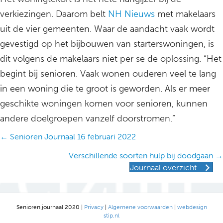
verkiezingen. Daarom belt
NH Nieuws
met makelaars
uit de vier gemeenten. Waar de aandacht vaak wordt
gevestigd op het bijbouwen van starterswoningen, is
dit volgens de makelaars niet per se de oplossing. “Het
begint bij senioren. Vaak wonen ouderen veel te lang
in een woning die te groot is geworden. Als er meer
geschikte woningen komen voor senioren, kunnen
andere doelgroepen vanzelf doorstromen.”
Posts
← Senioren Journaal 16 februari 2022
navigation
Verschillende soorten hulp bij doodgaan →
Journaal overzicht
Senioren journaal 2020 |
Privacy
|
Algemene voorwaarden
|
webdesign
stip.nl