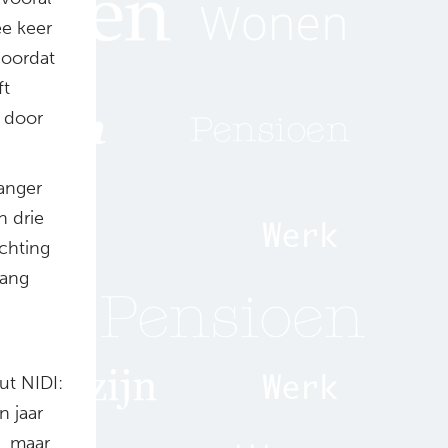
ee keer
doordat
ft
n door
anger
n drie
chting
lang
ut NIDI:
n jaar
, maar