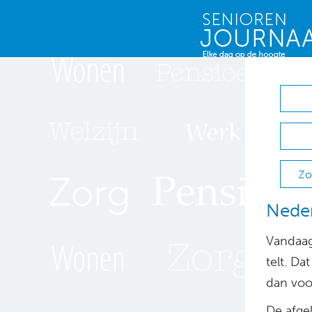
Zo
Neder
Vandaag
telt. Da
dan voo
De afge