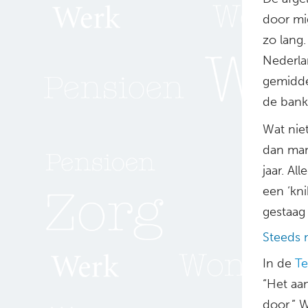
door mig
zo lang
Nederla
gemidde
de bank
Wat nie
dan man
jaar. A
een ‘kni
gestaag
Steeds 
In de
Te
“Het aan
door.” 