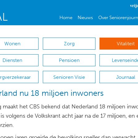
vrij
Home
Nieuws
Over Seniorenjourn
Wonen
Zorg
Vitaliteit
Diensten
Pensioen
Levenseind
rgverzekeraar
Senioren Visie
Journaal
land nu 18 miljoen inwoners
 maakt het CBS bekend dat Nederland 18 miljoen inw
t is volgens de Volkskrant acht jaar na de 17 miljoen, en
rzien.
lopen jaren groeide de bevolking sneller dan verwacht,