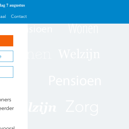
dag 7 augustus
aal
Contact
e
oners
 eerder
 vooral