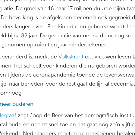
ratie. De groei van 16 naar 17 miljoen duurde bijna tw
. De bevolking is de afgelopen decennia ook gegroeid 
nders langer leven. Een kind dat nu geboren wordt, lee
ld bijna 82 jaar. De generatie van net na de oorlog ko
 genomen op ruim tien jaar minder rekenen.
t veranderd is, merkt de
Volkskrant
op: vrouwen leven l
nen, het scheelt voor kinderen die nu geboren worde
lleen tijdens de coronapandemie toonde de levensverwa
kje’ naar beneden, voor de rest gaat de lijn al decennia
 omhoog.
meer ouderen
legraaf
zegt Joop de Beer van het demografisch institu
tal ouderen neemt snel toe en dat gaat nog zo’n vijftie
Werkende Nederlanders moeten de pensioenen betalen