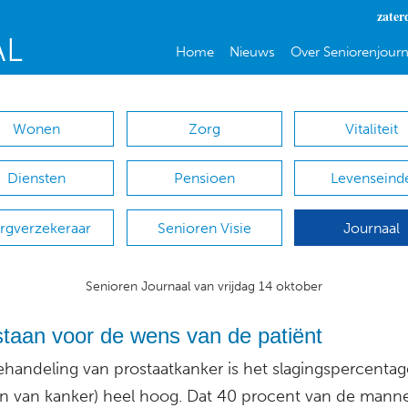
zater
Home
Nieuws
Over Seniorenjourn
Wonen
Zorg
Vitaliteit
Diensten
Pensioen
Levenseind
rgverzekeraar
Senioren Visie
Journaal
Senioren Journaal van vrijdag 14 oktober
taan voor de wens van de patiënt
behandeling van prostaatkanker is het slagingspercentag
n van kanker) heel hoog. Dat 40 procent van de mann