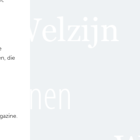
e
n, die
gazine.