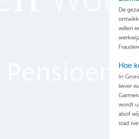
De geza
ontwikk
willen 
werkwijz
Frauder
Hoe k
In Gron
liever w
Garmer
wordt u
alsof wi
stad nie