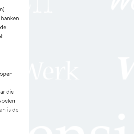
n)
e banken
 de
l:
lopen
ar die
 voelen
an is de