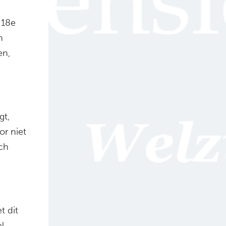
 18e
n
en,
gt,
or niet
ch
t dit
l,