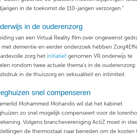
jarigen in de toekomst de 110-jarigen verzorgen.”
derwijs in de ouderenzorg
iding van een Virtual Reality film over ongewenst gedra
met dementie en eerder onderzoek hebben Zorg4Eff
rdevolle zorg het
initiatief
genomen VR onderwijs te
elen rondom twee actuele thema’s in de ouderenzorg:
jdsdruk in de thuiszorg en seksualiteit en intimiteit.
eeghuizen snel compenseren
merlid Mohammed Mohandis wil dat het kabinet
ghuizen zo snel mogelijk compenseert voor de torenh
rekening. Volgens branchevereniging ActiZ moet in ste
stellingen de thermostaat naar beneden om de kosten 