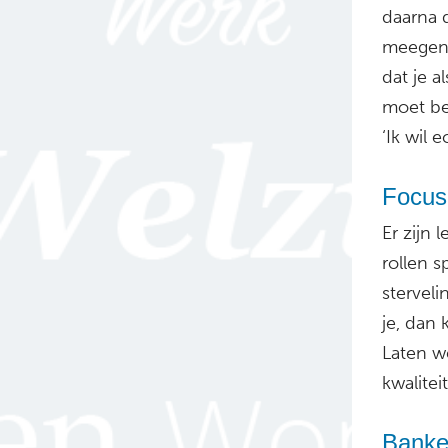
daarna d
meegeno
dat je a
moet be
‘Ik wil 
Focus 
Er zijn 
rollen 
sterveli
je, dan 
Laten w
kwaliteit
Banken