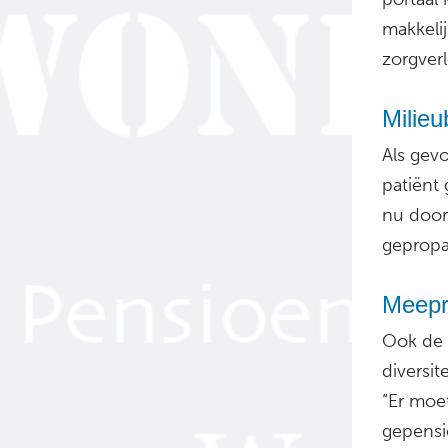
makkelij
zorgverl
Milieu
Als gevo
patiënt
nu door
gepropa
Meepr
Ook de 
diversit
“Er moet
gepensi