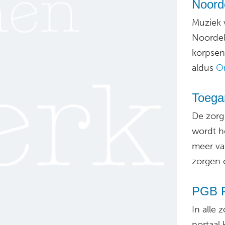
Noorde
Muziek 
Noordeli
korpsen
aldus
Om
Toega
De zorg 
wordt h
meer va
zorgen 
PGB P
In alle
portaal