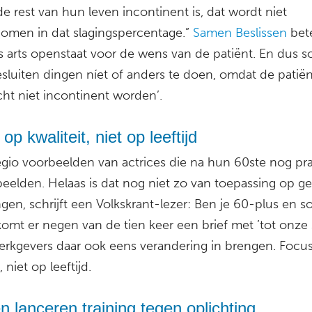
e rest van hun leven incontinent is, dat wordt niet
men in dat slagingspercentage.”
Samen Beslissen
bet
ls arts openstaat voor de wens van de patiënt. En dus 
sluiten dingen níet of anders te doen, omdat de patiën
echt niet incontinent worden’.
op kwaliteit, niet op leeftijd
legio voorbeelden van actrices die na hun 60ste nog pr
speelden. Helaas is dat nog niet zo van toepassing op 
ngen, schrijft een Volkskrant-lezer: Ben je 60-plus en sol
komt er negen van de tien keer een brief met ’tot onze s
erkgevers daar ook eens verandering in brengen. Focu
, niet op leeftijd.
 lanceren training tegen oplichting