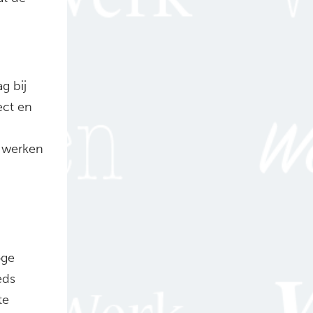
g bij
ect en
 werken
oge
eds
te