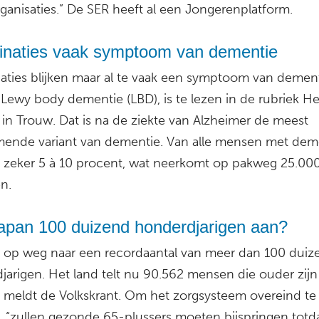
ganisaties.” De SER heeft al een Jongerenplatform.
cinaties vaak symptoom van dementie
naties blijken maar al te vaak een symptoom van dement
 Lewy body dementie (LBD), is te lezen in de rubriek He
 in Trouw. Dat is na de ziekte van Alzheimer de meest
ende variant van dementie. Van alle mensen met dem
et zeker 5 à 10 procent, wat neerkomt op pakweg 25.00
n.
apan 100 duizend honderdjarigen aan?
s op weg naar een recordaantal van meer dan 100 duiz
jarigen. Het land telt nu 90.562 mensen die ouder zij
r, meldt de Volkskrant. Om het zorgsysteem overeind te
 “zullen gezonde 65-plussers moeten bijspringen totd