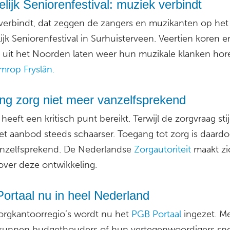
lijk Seniorenfestival: muziek verbindt
verbindt, dat zeggen de zangers en muzikanten op het
jk Seniorenfestival in Surhuisterveen. Veertien koren e
 uit het Noorden laten weer hun muzikale klanken hor
rop Fryslân.
ng zorg niet meer vanzelfsprekend
heeft een kritisch punt bereikt. Terwijl de zorgvraag stij
et aanbod steeds schaarser. Toegang tot zorg is daardo
nzelfsprekend. De Nederlandse
Zorgautoriteit
maakt zi
over deze ontwikkeling.
ortaal nu in heel Nederland
 zorgkantoorregio’s wordt nu het
PGB Portaal
ingezet. Me
 kunnen budgethouders of hun vertegenwoordigers sne