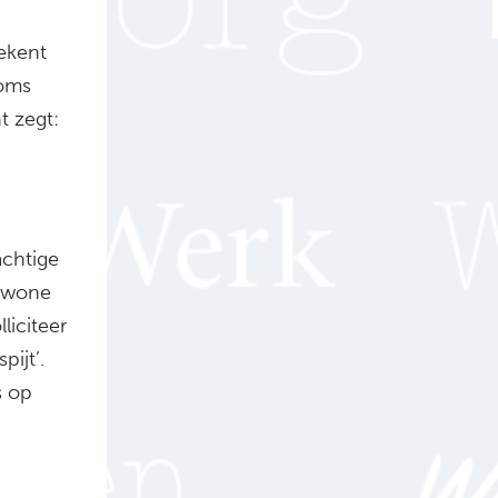
ekent
soms
t zegt:
achtige
gewone
liciteer
pijt’.
s op