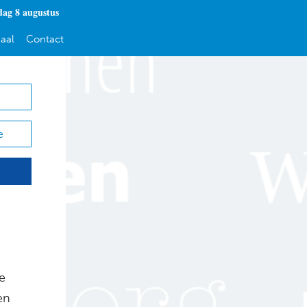
dag 8 augustus
aal
Contact
e
e
en