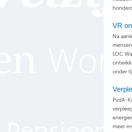
honderd
VR on
Na aanle
mensen 
LOC Waa
ontwikk
onder ti
Verpl
PvdA-Ka
verplee
energie
meer in