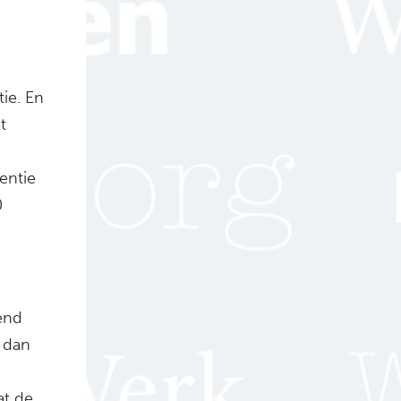
ie. En
t
entie
0
end
n dan
at de