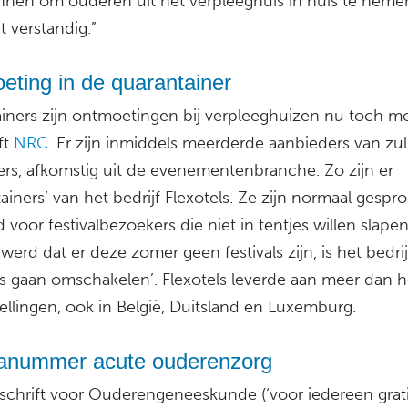
nnen om ouderen uit het verpleeghuis in huis te nemen
t verstandig.”
eting in de quarantainer
ainers zijn ontmoetingen bij verpleeghuizen nu toch mo
ft
NRC
. Er zijn inmiddels meerderde aanbieders van zu
ers, afkomstig uit de evenementenbranche. Zo zijn er
ainers’ van het bedrijf Flexotels. Ze zijn normaal gespr
voor festivalbezoekers die niet in tentjes willen slape
erd dat er deze zomer geen festivals zijn, is het bedrijf
s gaan omschakelen’. Flexotels leverde aan meer dan 
ellingen, ook in België, Duitsland en Luxemburg.
nummer acute ouderenzorg
dschrift voor Ouderengeneeskunde (‘voor iedereen grat