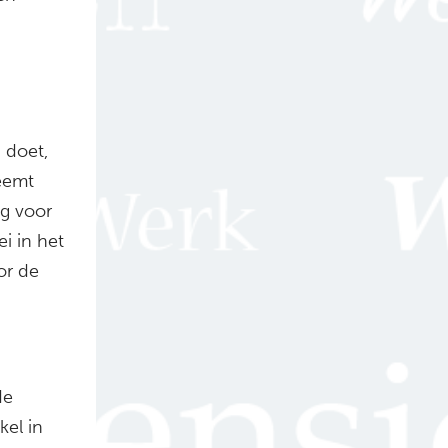
 doet,
eemt
g voor
i in het
or de
de
kel in