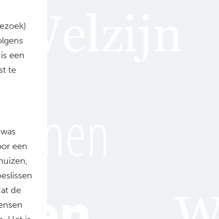
bezoek)
olgens
is een
t te
 was
oor een
huizen,
eslissen
at de
mensen