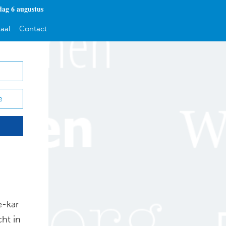
ag 6 augustus
aal
Contact
e
e-kar
ht in