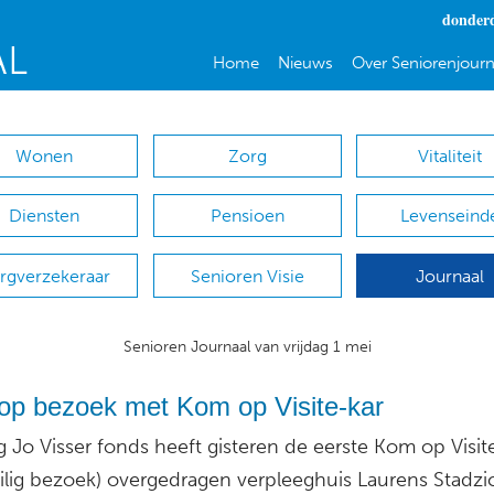
donderd
Home
Nieuws
Over Seniorenjourn
Wonen
Zorg
Vitaliteit
Diensten
Pensioen
Levenseind
rgverzekeraar
Senioren Visie
Journaal
Senioren Journaal van vrijdag 1 mei
 op bezoek met Kom op Visite-kar
g Jo Visser fonds heeft gisteren de eerste Kom op Visit
eilig bezoek) overgedragen verpleeghuis Laurens Stadzic