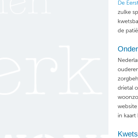
De Eerst
zulke sp
kwetsbar
de patië
Onder
Nederla
ouderen
zorgbeho
drietal
woonzor
website
in kaart
Kwets