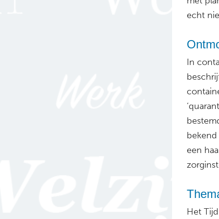
met pla
echt nie
Ontmo
In cont
beschrij
contain
‘quarant
bestemd 
bekend w
een haa
zorginst
Thema
Het Tij