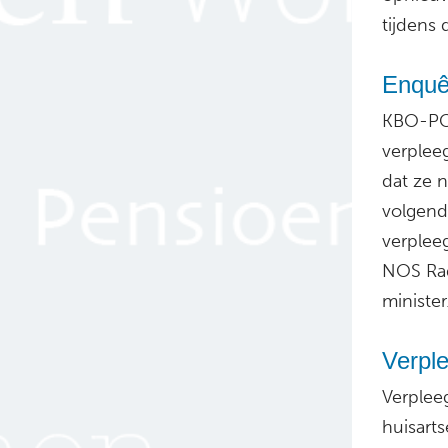
tijdens
Enquê
KBO-PCO
verplee
dat ze 
volgend
verplee
NOS Rad
minister
Verple
Verplee
huisarts