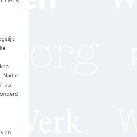
. Het is
gelijk,
lke
oken
n. Nadat
 ‘als
honderd
is en