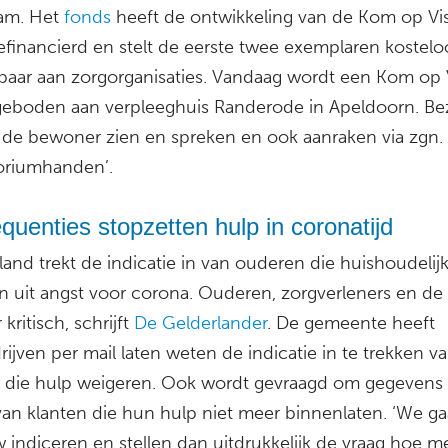
am. Het
fonds
heeft de ontwikkeling van de Kom op Vis
financierd en stelt de eerste twee exemplaren kostelo
baar aan zorgorganisaties. Vandaag wordt een Kom op V
geboden aan verpleeghuis Randerode in Apeldoorn. B
de bewoner zien en spreken en ook aanraken via zgn.
toriumhanden’.
uenties stopzetten hulp in coronatijd
and trekt de indicatie in van ouderen die huishoudelij
n uit angst voor corona. Ouderen, zorgverleners en de 
 kritisch, schrijft
De Gelderlander
. De gemeente heeft
ijven per mail laten weten de indicatie in te trekken v
die hulp weigeren. Ook wordt gevraagd om gegevens 
van klanten die hun hulp niet meer binnenlaten. ‘We g
 indiceren en stellen dan uitdrukkelijk de vraag hoe m