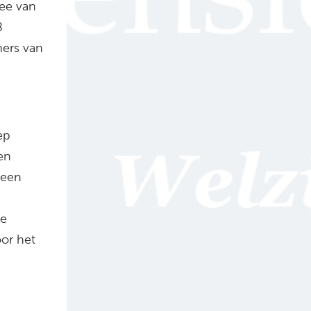
wee van
8
ners van
ep
en
 een
de
or het