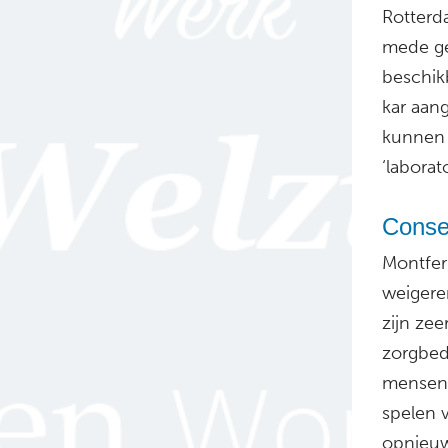
Rotterd
mede ge
beschik
kar aan
kunnen 
‘labora
Conseq
Montferl
weigere
zijn zeer
zorgbedr
mensen 
spelen 
opnieuw