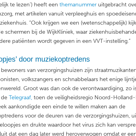
ijk te lezen’) heeft een
themanummer
uitgebracht ov
zorg, met artikelen vanuit verpleeghuis en spoedeisen
ziekenhuis. “Ook krijgen we een (wetenschappelijk) kijk
de schermen bij de WijkKliniek, waar ziekenhuisbehand
dere patiënten wordt gegeven in een VVT-instelling.”
opjes’ door muziekoptredens
 bewoners van verzorgingshuizen zijn straatmuzikanten
onisten, volkszangers en schnabbelaars het enige lijnt
enwereld. Groot was dan ook de verontwaardiging, zo is
n de
Telegraaf,
toen de veiligheidsregio Noord-Holland
ek aankondigde een einde te willen maken aan de
ptredens voor de deuren van de verzorgingshuizen, ui
eloopjes en drukte waardoor het virus zich kan verspre
luit dat een dag later werd heroverwogen omdat er ee