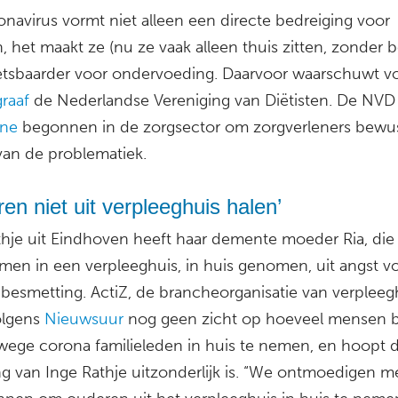
onavirus vormt niet alleen een directe bedreiging voor
 het maakt ze (nu ze vaak alleen thuis zitten, zonder 
tsbaarder voor ondervoeding. Daarvoor waarschuwt v
graaf
de Nederlandse Vereniging van Diëtisten. De NVD 
ne
begonnen in de zorgsector om zorgverleners bewus
an de problematiek.
en niet uit verpleeghuis halen’
thje uit Eindhoven heeft haar demente moeder Ria, die
en in een verpleeghuis, in huis genomen, uit angst v
besmetting. ActiZ, de brancheorganisatie van verpleeg
olgens
Nieuwsuur
nog geen zicht op hoeveel mensen b
ege corona familieleden in huis te nemen, en hoopt d
ing van Inge Rathje uitzonderlijk is. “We ontmoedigen 