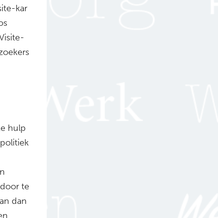
ite-kar
os
isite-
ezoekers
ke hulp
politiek
an
door te
aan dan
en