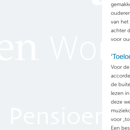
gemakkel
ouderen
van het 
achter 
voor ou
‘Toelo
Voor de
accorde
de buit
lezen i
deze we
muzieko
voor „to
Een bes