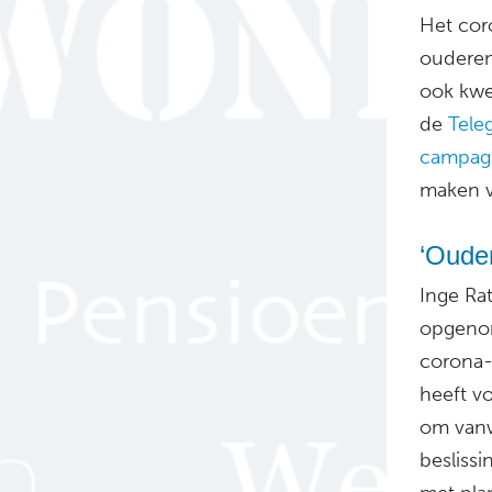
Het cor
ouderen,
ook kwe
de
Tele
campag
maken v
‘Ouder
Inge Ra
opgenom
corona-
heeft v
om vanw
besliss