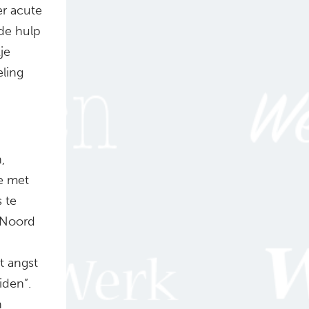
er acute
de hulp
je
eling
,
je met
 te
-Noord
t angst
iden”.
n