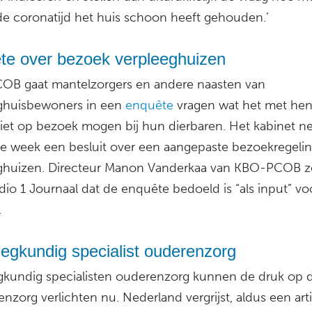
 de coronatijd het huis schoon heeft gehouden.’
te over bezoek verpleeghuizen
B gaat mantelzorgers en andere naasten van
ghuisbewoners in een
enquête
vragen wat het met hen
niet op bezoek mogen bij hun dierbaren. Het kabinet n
e week een besluit over een aangepaste bezoekregelin
ghuizen. Directeur Manon Vanderkaa van KBO-PCOB ze
io 1 Journaal dat de enquête bedoeld is “als input” vo
.
egkundig specialist ouderenzorg
gkundig specialisten ouderenzorg kunnen de druk op 
enzorg verlichten nu. Nederland vergrijst, aldus een arti