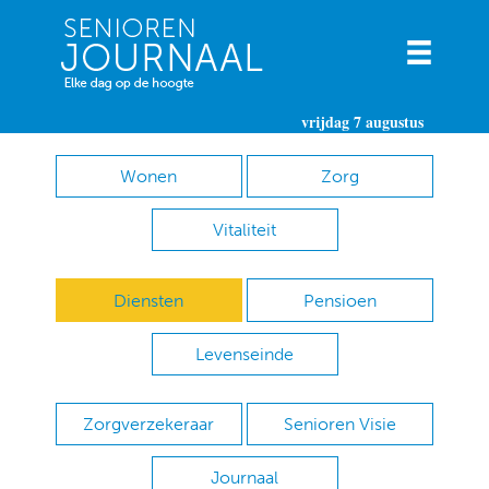
vrijdag 7 augustus
Wonen
Zorg
Vitaliteit
Diensten
Pensioen
Levenseinde
Zorgverzekeraar
Senioren Visie
Journaal