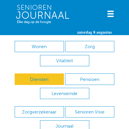
zaterdag 8 augustus
Wonen
Zorg
Vitaliteit
Diensten
Pensioen
Levenseinde
Zorgverzekeraar
Senioren Visie
Journaal