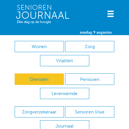
zondag 9 augustus
Wonen
Zorg
Vitaliteit
Diensten
Pensioen
Levenseinde
Zorgverzekeraar
Senioren Visie
Journaal