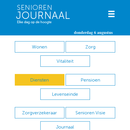
donderdag 6 augustus
Wonen
Zorg
Vitaliteit
Diensten
Pensioen
Levenseinde
Zorgverzekeraar
Senioren Visie
Journaal