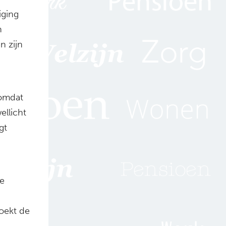
iging
n
n zijn
 omdat
ellicht
gt
ge
zoekt de