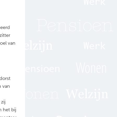
ieerd
itter
Doel van
 dorst
n van
zij
n het bij