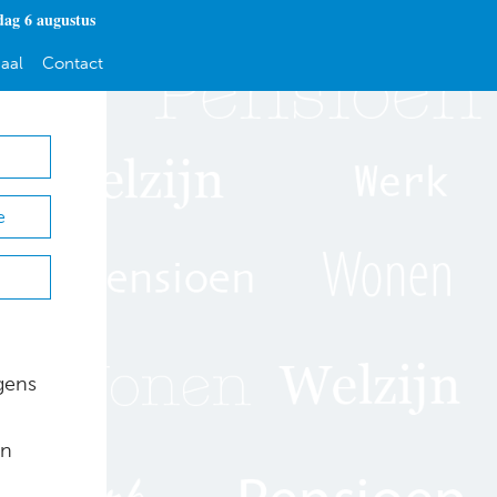
ag 6 augustus
aal
Contact
e
gens
jn