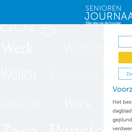
Zo
Voorz
Het bes
dagblad 
geplunde
verdwen