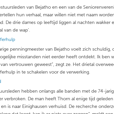
stuursleden van Bejatho en een van de Seniorenveren
ertellen hun verhaal, maar willen niet met naam worde
. De drie dames op leeftijd liggen al nachten wakker e
al van de wap’.
fferhulp
arige penningmeester van Bejatho voelt zich schuldig,
gelijke misstanden niet eerder heeft ontdekt. Ik ben w
 van vertrouwen geweest”, zegt ze. Het drietal overwee
ferhulp in te schakelen voor de verwerking.
d
uursleden hebben onlangs alle banden met de 74-jari
er verbroken. De man heeft Thorn al enige tijd geleden
n en is naar Einighausen verhuisd. De recherche onder
olang dat loopt, kan ik er niets over zeggen”, meldt een