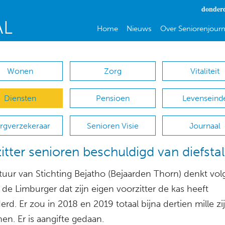
donderd
Home
Nieuws
Over Seniorenjourn
Wonen
Zorg
Vitaliteit
Diensten
Pensioen
Levenseind
rgverzekeraar
Senioren Visie
Journaal
itter senioren beschuldigd van diefstal
tuur van Stichting Bejatho (Bejaarden Thorn) denkt vol
de Limburger dat zijn eigen voorzitter de kas heeft
rd. Er zou in 2018 en 2019 totaal bijna dertien mille zi
en. Er is aangifte gedaan.