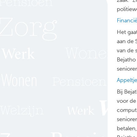
politie
Financië
Het gaat
aan de 
van de s
Bejatho 
senioren
Appeltj
Bij Beja
voor de
compute
senioren
betalen,