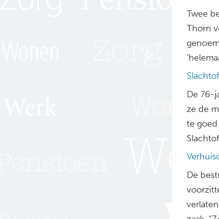
Twee be
Thorn v
genoemd
‘helema
Slachto
De 76-j
ze de mo
te goed
Slachtof
Verhuis
De best
voorzitt
verlate
zaak. “Z