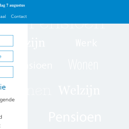
dag 7 augustus
aal
Contact
e
ie
lgende
d
t