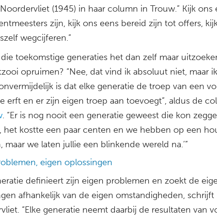
Noordervliet (1945) in haar column in Trouw.” Kijk ons
ntmeesters zijn, kijk ons eens bereid zijn tot offers, kij
zelf wegcijferen.”
die toekomstige generaties het dan zelf maar uitzoeke
zooi opruimen? “Nee, dat vind ik absoluut niet, maar i
onvermijdelijk is dat elke generatie de troep van een vo
e erft en er zijn eigen troep aan toevoegt”, aldus de c
w
. “Er is nog nooit een generatie geweest die kon zegg
, het kostte een paar centen en we hebben op een hou
 maar we laten jullie een blinkende wereld na.’”
roblemen, eigen oplossingen
eratie definieert zijn eigen problemen en zoekt de eig
ngen afhankelijk van de eigen omstandigheden, schrijft
liet. “Elke generatie neemt daarbij de resultaten van v