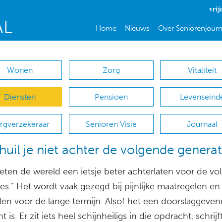
vrij
Home
Nieuws
Over Seniorenjourn
Wonen
Zorg
Vitaliteit
Diensten
Pensioen
Levenseind
rgverzekeraar
Senioren Visie
Journaal
huil je niet achter de volgende generat
ten de wereld een ietsje beter achterlaten voor de vo
es.” Het wordt vaak gezegd bij pijnlijke maatregelen en
llen voor de lange termijn. Alsof het een doorslaggeven
 is. Er zit iets heel schijnheiligs in die opdracht, schrijf