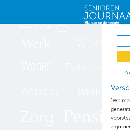
Zo
Versc
“We moe
generati
voorste
argument