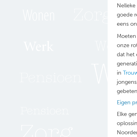
Nelleke 
goede re
eens ons
Moeten 
onze rot
dat het 
generati
in
Trou
jongens
gebeten,
Eigen p
Elke gen
oplossi
Noorderv