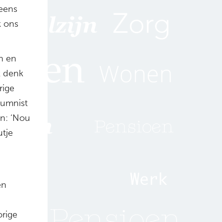
 eens
k ons
n en
k denk
rige
olumnist
en: ‘Nou
tje
en
orige