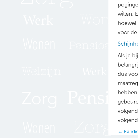
poginge
willen.
hoewel 
voor de
Schijnh
Als je b
belangri
dus voor
maatrege
hebben. 
gebeure
volgende
volgende
Posts
← Kandid