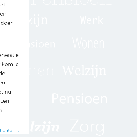
iet
ben,
e doen
eneratie
r kom je
lde
len
et nu
llen
n
lichter →