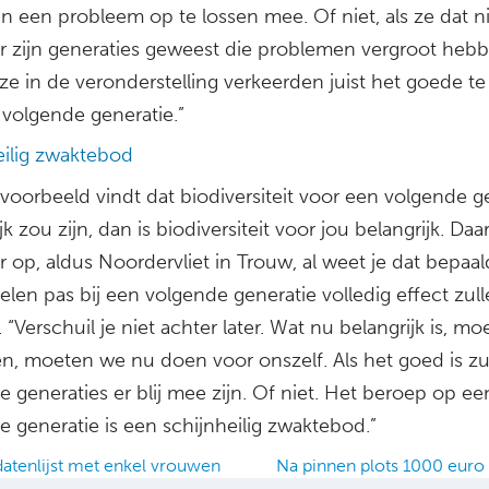
n een probleem op te lossen mee. Of niet, als ze dat n
 Er zijn generaties geweest die problemen vergroot heb
ze in de veronderstelling verkeerden juist het goede t
 volgende generatie.”
eilig zwaktebod
ijvoorbeeld vindt dat biodiversiteit voor een volgende g
jk zou zijn, dan is biodiversiteit voor jou belangrijk. Daa
 op, aldus Noordervliet in Trouw, al weet je dat bepaa
len pas bij een volgende generatie volledig effect zul
“Verschuil je niet achter later. Wat nu belangrijk is, mo
n, moeten we nu doen voor onszelf. Als het goed is zu
 generaties er blij mee zijn. Of niet. Het beroep op ee
 generatie is een schijnheilig zwaktebod.”
atenlijst met enkel vrouwen
Na pinnen plots 1000 euro 