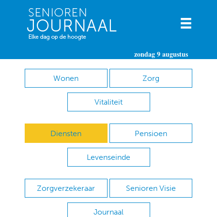
zondag 9 augustus
Wonen
Zorg
Vitaliteit
Diensten
Pensioen
Levenseinde
Zorgverzekeraar
Senioren Visie
Journaal