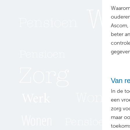
Waarom 
ouderen
Ascom, 
beter an
controle
gegeven
Van re
In de t
een vro
zorg voo
maar ook
toekomst