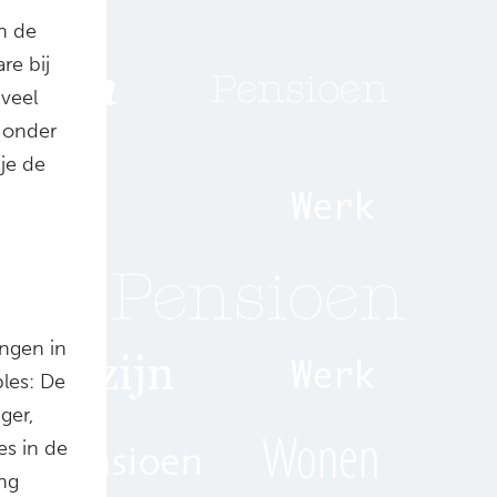
n de
re bij
 veel
r onder
 je de
ingen in
les: De
ger,
es in de
ing