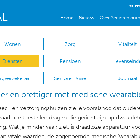
zater
Home
Nieuws
Over Seniorenjourn
Wonen
Zorg
Vitaliteit
Diensten
Pensioen
Levenseind
rgverzekeraar
Senioren Visie
Journaal
iger en prettiger met medische wearabl
leeg- en verzorgingshuizen zie je vooralsnog dat ouder
raadloze toestellen dragen die gericht zijn op dwaaldet
ng. Wat je minder vaak ziet, is draadloze apparatuur vo
an vitale waarden, de zogenoemde medische ‘wearable