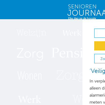
Zo
‘Veil
In verp
alleen d
alarmeri
meten v