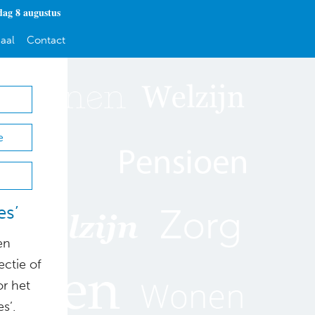
dag 8 augustus
aal
Contact
e
es’
en
ectie of
or het
s’.