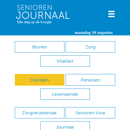
maandag 10 augustus
Wonen
Zorg
Vitaliteit
Diensten
Pensioen
Levenseinde
Zorgverzekeraar
Senioren Visie
Journaal