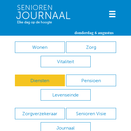
donderdag 6 augustus
Wonen
Zorg
Vitaliteit
Diensten
Pensioen
Levenseinde
Zorgverzekeraar
Senioren Visie
Journaal