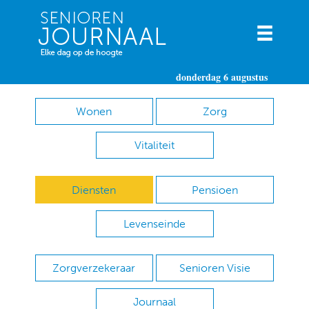
donderdag 6 augustus
Wonen
Zorg
Vitaliteit
Diensten
Pensioen
Levenseinde
Zorgverzekeraar
Senioren Visie
Journaal