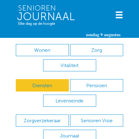
zondag 9 augustus
Wonen
Zorg
Vitaliteit
Diensten
Pensioen
Levenseinde
Zorgverzekeraar
Senioren Visie
Journaal