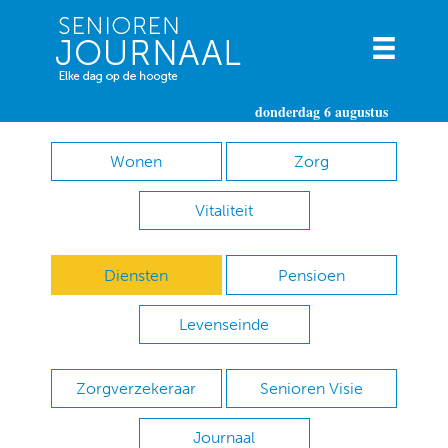
donderdag 6 augustus
Wonen
Zorg
Vitaliteit
Diensten
Pensioen
Levenseinde
Zorgverzekeraar
Senioren Visie
Journaal