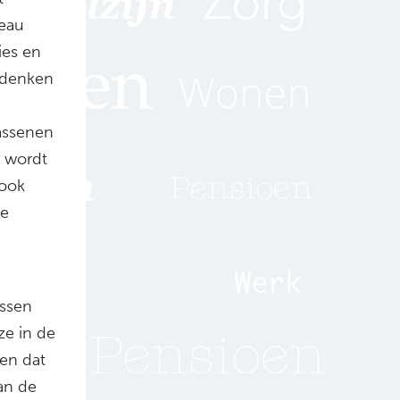
Beau
ies en
 denken
wassenen
n wordt
 ook
re
assen
ze in de
ien dat
aan de