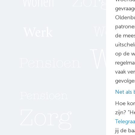
gevraag
Oldenbu
patrone
de mees
uitsche
op de w
regelmat
vaak ve
gevolge
Net als 
Hoe kom
zijn? “H
Telegraa
jij de b