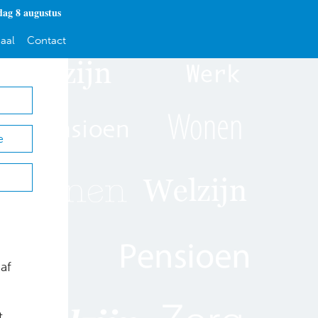
dag 8 augustus
aal
Contact
e
af
t