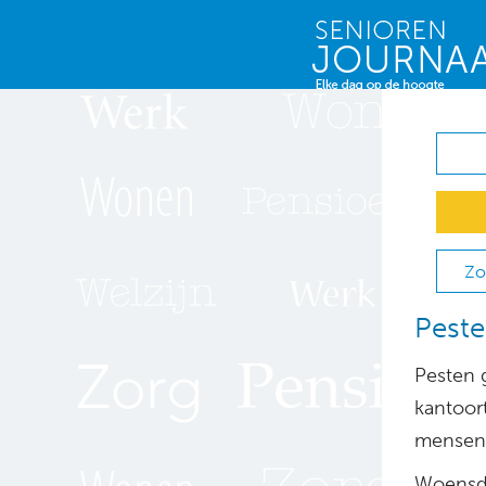
Zo
Pesten
Pesten g
kantoor
mensen 
Woensda