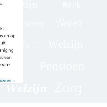
ur,
klas
las en op
uit
eniging
et een
woon-
ouderen →