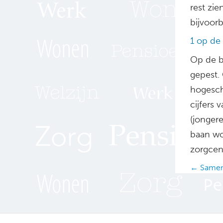
rest zie
bijvoorb
1 op de
Op de b
gepest. 
hogescho
cijfers 
(jonger
baan wo
zorgcen
Posts
← Samen 
navig