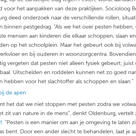
d voor het aanpakken van deze praktijken. Socioloog 
rg deed onderzoek naar de verschillende rollen, situat
n binnen pestgedrag. “Als we het over pesten hebben,
te mensen aan kinderen die elkaar schoppen, slaan en
lden op het schoolplein. Maar het gebeurt ook bij vol
erkvloer en bij ouderen in woonzorgcentra. Bovendie
ig vergeten dat pesten niet alleen fysiek gebeurt; juist
rbaal. Uitschelden en roddelen kunnen net zo goed na
n hebben voor het slachtoffer als schoppen en slaan.”
bij de apen
t het dat we niet stoppen met pesten zodra we volw
et zit van nature in de mens”, denkt Oldenburg, vertelt 
f.
“Pesten is een manier om aan je omgeving te laten z
aas bent. Door een ander slecht te behandelen, laat je 