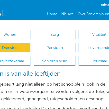
zater
Home
Nieuws
Over Seniorenjourn
Wonen
Zorg
Vitaliteit
Diensten
Pensioen
Levenseind
rgverzekeraar
Senioren Visie
Journaal
 is van alle leeftijden
ebeurt lang niet alleen op het schoolplein: ook in de
tuin en in woon-zorgcentra worden volgens de Telegra
gekleineerd, genegeerd, uitgescholden en geschopt.
g, op de Landelijke Dag tegen Pesten, wordt aandach