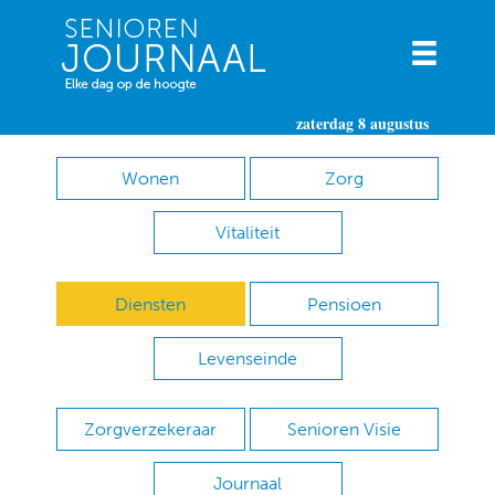
zaterdag 8 augustus
Wonen
Zorg
Vitaliteit
Diensten
Pensioen
Levenseinde
Zorgverzekeraar
Senioren Visie
Journaal