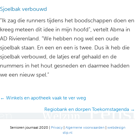
Sjoelbak verbouwd
“Ik zag die runners tijdens het boodschappen doen en
kreeg meteen dit idee in mijn hoofd”, vertelt Abma in
AD Rivierenland. “We hebben nog wel een oude
sjoelbak staan. En een en een is twee. Dus ik heb die
sjoelbak verbouwd, de latjes eraf gehaald en de
nummers in het hout gesneden en daarmee hadden
we een nieuw spel.”
Posts
← Winkels en apotheek vaak te ver weg
navigation
Regiobank en dorpen Toekomstagenda →
Senioren journaal 2020 |
Privacy
|
Algemene voorwaarden
|
webdesign
stip.nl