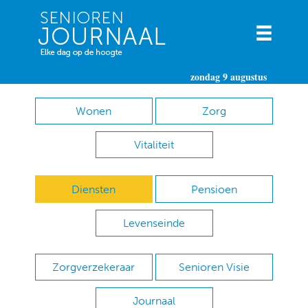
zondag 9 augustus
Wonen
Zorg
Vitaliteit
Diensten
Pensioen
Levenseinde
Zorgverzekeraar
Senioren Visie
Journaal