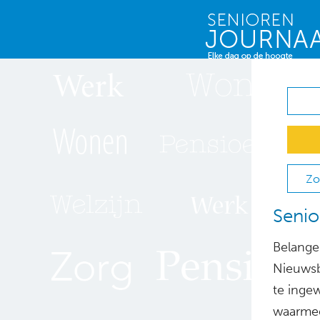
Zo
Senio
Belange
Nieuwsb
te inge
waarmee