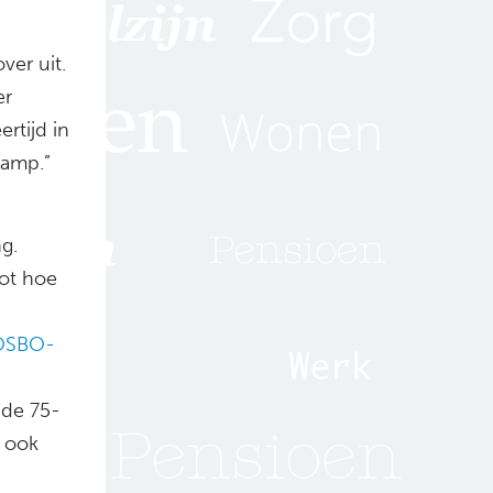
ver uit.
er
rtijd in
ramp.”
g.
ot hoe
OSBO-
 de 75-
n ook