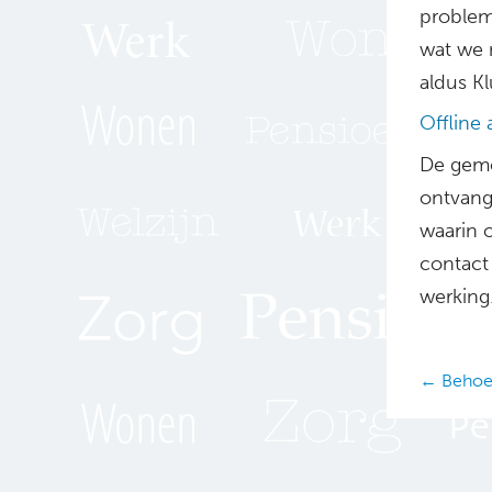
problem
wat we 
aldus Kl
Offline 
De geme
ontvang
waarin 
contact
werking.
Posts
← Behoe
navig