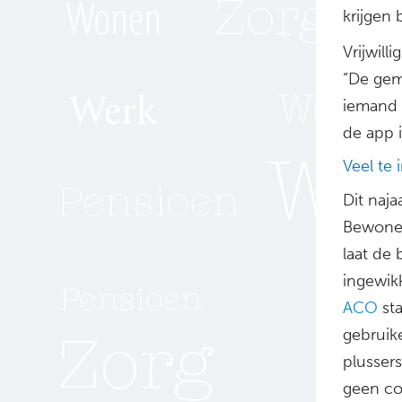
krijgen 
Vrijwill
“De gem
iemand 
de app 
Veel te 
Dit naj
Bewoner
laat de 
ingewik
ACO
sta
gebruik
plusser
geen com