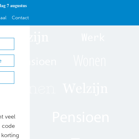
dag 7 augustus
aal
Contact
e
t veel
e code
 korting