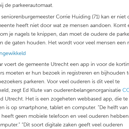
bij de parkeerautomaat.
ig seniorenburgemeester Corrie Huiding (71) kan er niet o
eente heeft niet door wat ze mensen aandoen. Komt 
om je nagels te knippen, dan moet de oudere de parkee
in de gaten houden. Het wordt voor veel mensen een 
ingewikkeld
aar voert de gemeente Utrecht een app in voor de kortin
s moeten er hun bezoek in registreren en bijhouden t
bezoekers parkeren. Voor veel ouderen is dit veel te
keld, zegt Ed Klute van ouderenbelangenorganisatie
C
d Utrecht. Het is een zogeheten webbased app, die te
en is op smartphone, tablet en computer. “De helft van
s heeft geen mobiele telefoon en veel ouderen hebbe
puter.” “Dit soort digitale zaken geeft veel ouderen