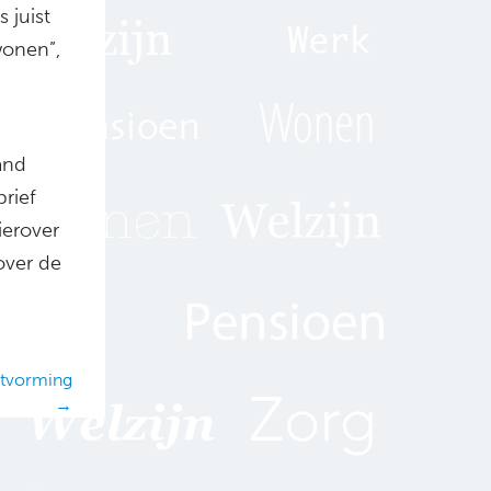
 juist
wonen”,
and
rief
ierover
over de
itvorming
→