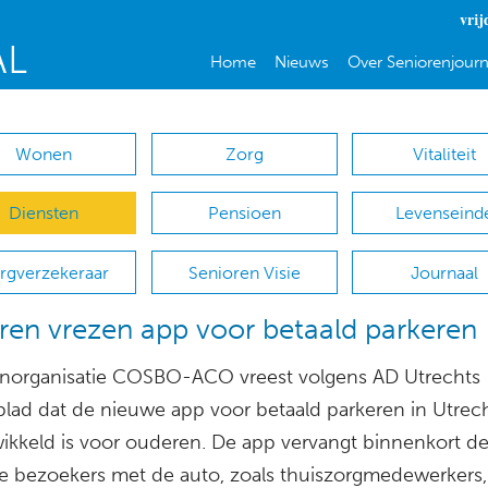
vrij
Home
Nieuws
Over Seniorenjourn
Wonen
Zorg
Vitaliteit
Diensten
Pensioen
Levenseind
rgverzekeraar
Senioren Visie
Journaal
ren vrezen app voor betaald parkeren
norganisatie COSBO-ACO vreest volgens AD Utrechts
lad dat de nieuwe app voor betaald parkeren in Utrech
wikkeld is voor ouderen. De app vervangt binnenkort d
 bezoekers met de auto, zoals thuiszorgmedewerkers,