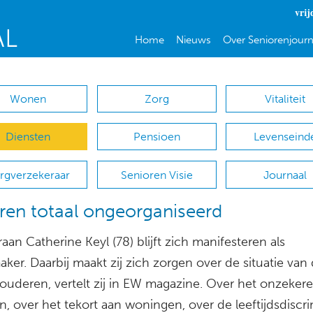
vrij
Home
Nieuws
Over Seniorenjourn
Wonen
Zorg
Vitaliteit
Diensten
Pensioen
Levenseind
rgverzekeraar
Senioren Visie
Journaal
en totaal ongeorganiseerd
aan Catherine Keyl (78) blijft zich manifesteren als
ker. Daarbij maakt zij zich zorgen over de situatie van 
 ouderen, vertelt zij in EW magazine. Over het onzekere
, over het tekort aan woningen, over de leeftijdsdiscri