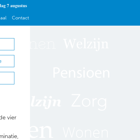
dag 7 augustus
aal
Contact
e
de vier
minatie,