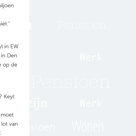
iljoen
iet.”
yl in EW
 in Den
je op de
? Keyl:
j moet
lot van
t