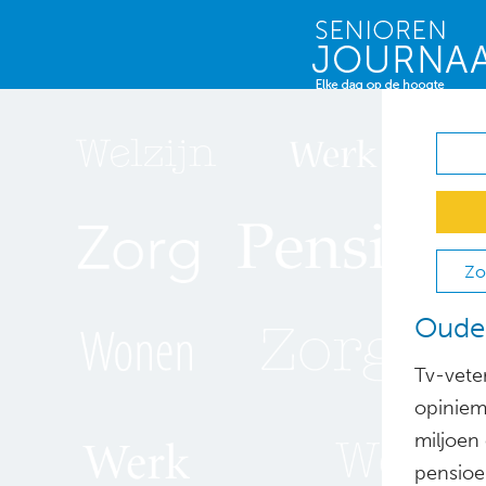
Zo
Ouder
Tv-veter
opiniema
miljoen
pensioen