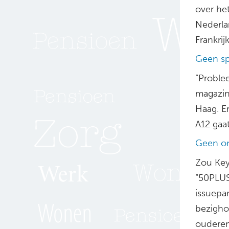
over het
Nederla
Frankrij
Geen sp
“Problee
magazin
Haag. Er
A12 gaat
Geen on
Zou Keyl
“50PLUS
issuepar
bezigho
ouderen 