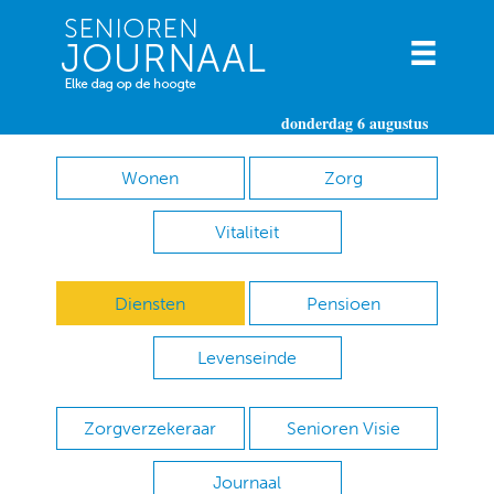
donderdag 6 augustus
Wonen
Zorg
Vitaliteit
Diensten
Pensioen
Levenseinde
Zorgverzekeraar
Senioren Visie
Journaal