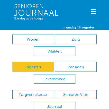
maandag 10 augustus
Wonen
Zorg
Vitaliteit
Diensten
Pensioen
Levenseinde
Zorgverzekeraar
Senioren Visie
Journaal