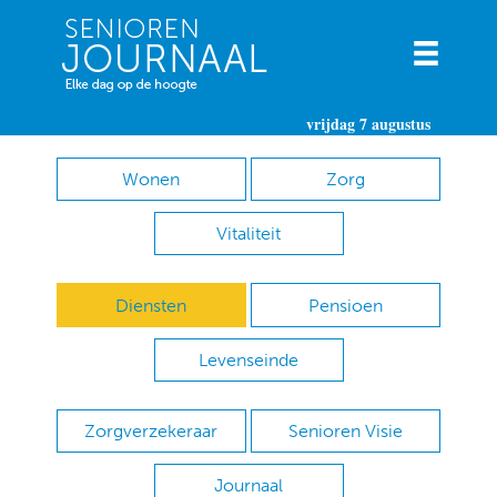
vrijdag 7 augustus
Wonen
Zorg
Vitaliteit
Diensten
Pensioen
Levenseinde
Zorgverzekeraar
Senioren Visie
Journaal