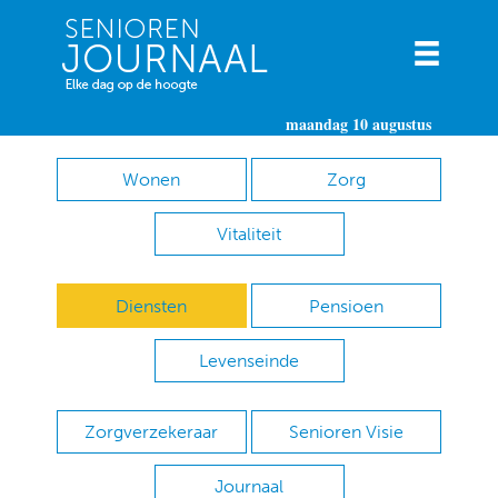
maandag 10 augustus
Wonen
Zorg
Vitaliteit
Diensten
Pensioen
Levenseinde
Zorgverzekeraar
Senioren Visie
Journaal