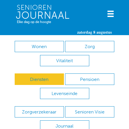
zaterdag 8 augustus
Wonen
Zorg
Vitaliteit
Diensten
Pensioen
Levenseinde
Zorgverzekeraar
Senioren Visie
Journaal