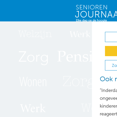
Zo
Ook r
“Inderd
ongevee
kindere
reageer