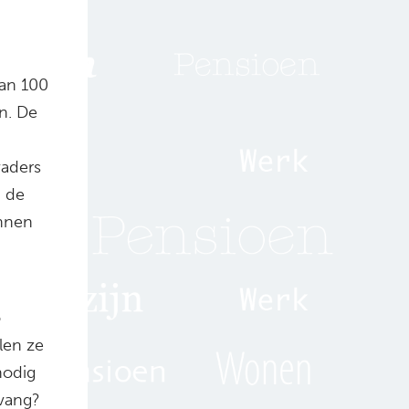
dan 100
n. De
vaders
 de
unnen
o
len ze
nodig
vang?