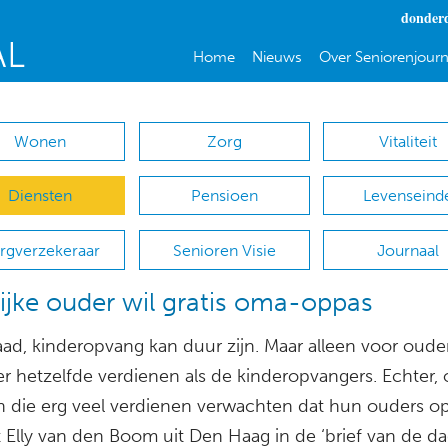
donderd
Home
Nieuws
Over Seniorenjourn
Wonen
Zorg
Vitaliteit
Diensten
Pensioen
Levenseind
rgverzekeraar
Senioren Visie
Journaal
ijke ouder wil gratis oma-oppas
aad, kinderopvang kan duur zijn. Maar alleen voor oude
r hetzelfde verdienen als de kinderopvangers. Echter,
n die erg veel verdienen verwachten dat hun ouders o
t Elly van den Boom uit Den Haag in de ‘brief van de da