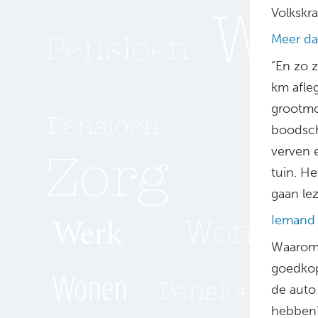
Volkskra
Meer da
“En zo 
km afle
grootmo
boodsch
verven 
tuin. He
gaan le
Iemand 
Waarom 
goedkope
de auto
hebben?