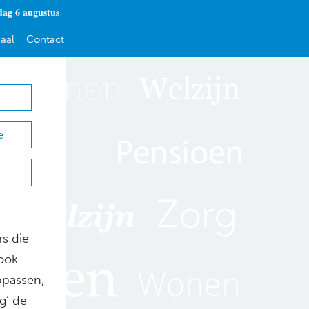
ag 6 augustus
aal
Contact
e
rs die
 ook
ppassen,
g’ de