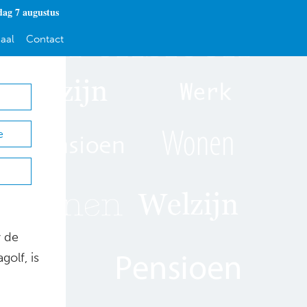
dag 7 augustus
aal
Contact
e
 de
olf, is