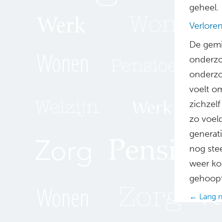
geheel.
Verloren
De gemis
onderzo
onderzoe
voelt o
zichzelf
zo voeld
generat
nog ste
weer ko
gehoopt
Posts
← Lang n
navig