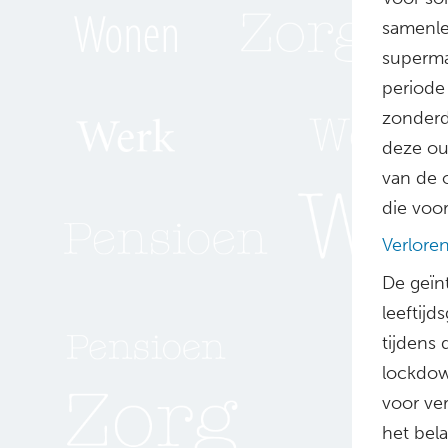
samenle
superma
periode 
zonderd
deze ou
van de 
die voor
Verloren
De geïn
leeftij
tijdens 
lockdow
voor ve
het bela