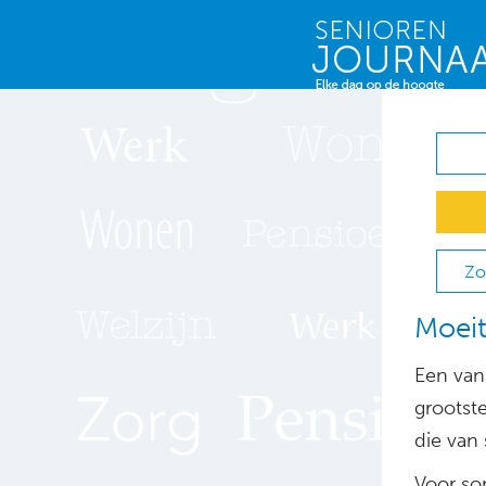
Zo
Moeit
Een van
grootst
die van s
Voor s