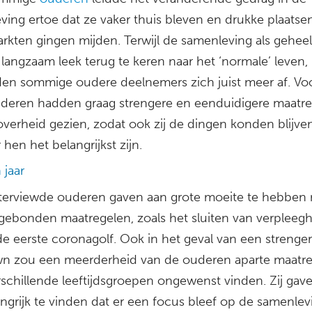
ving ertoe dat ze vaker thuis bleven en drukke plaatse
rkten gingen mijden. Terwijl de samenleving als geheel
langzaam leek terug te keren naar het ‘normale’ leven,
en sommige oudere deelnemers zich juist meer af. Voo
deren hadden graag strengere en eenduidigere maatr
overheid gezien, zodat ook zij de dingen konden blijv
 hen het belangrijkst zijn.
 jaar
terviewde ouderen gaven aan grote moeite te hebben
dsgebonden maatregelen, zoals het sluiten van verpleeg
de eerste coronagolf. Ook in het geval van een strenge
n zou een meerderheid van de ouderen aparte maatr
rschillende leeftijdsgroepen ongewenst vinden. Zij gav
ngrijk te vinden dat er een focus bleef op de samenlev