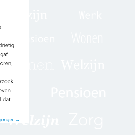
s
rietig
 gaf
loren,
rzoek
leven
l dat
 jonger →