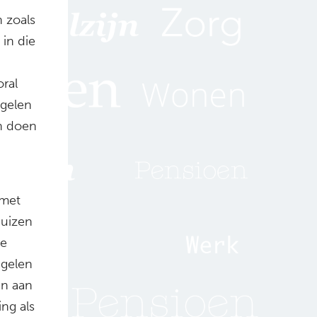
n zoals
 in die
ral
egelen
en doen
 met
huizen
re
egelen
en aan
ing als