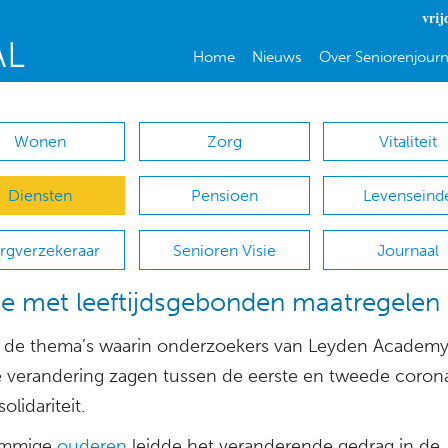
vrij
Home
Nieuws
Over Seniorenjourn
Wonen
Zorg
Vitaliteit
Diensten
Pensioen
Levenseind
rgverzekeraar
Senioren Visie
Journaal
e met leeftijdsgebonden maatregelen
 de thema’s waarin onderzoekers van Leyden Academy
e verandering zagen tussen de eerste en tweede coronag
olidariteit.
ommige
ouderen
leidde het veranderende gedrag in de