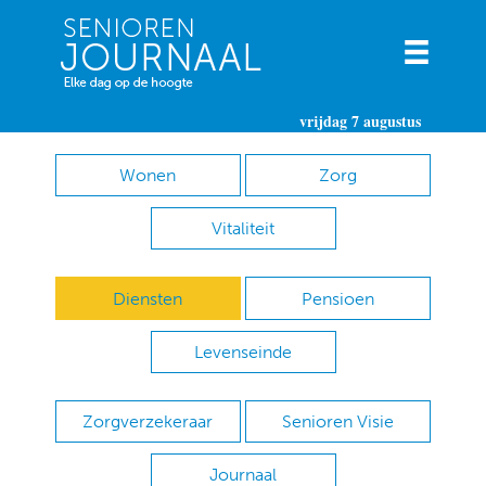
vrijdag 7 augustus
Wonen
Zorg
Vitaliteit
Diensten
Pensioen
Levenseinde
Zorgverzekeraar
Senioren Visie
Journaal