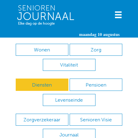
maandag 10 augustus
Wonen
Zorg
Vitaliteit
Diensten
Pensioen
Levenseinde
Zorgverzekeraar
Senioren Visie
Journaal