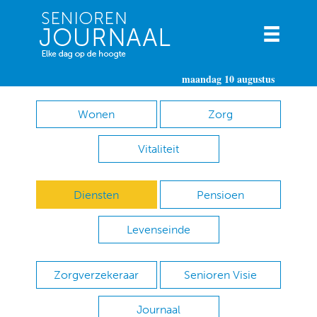
maandag 10 augustus
Wonen
Zorg
Vitaliteit
Diensten
Pensioen
Levenseinde
Zorgverzekeraar
Senioren Visie
Journaal