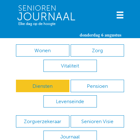
donderdag 6 augustus
Wonen
Zorg
Vitaliteit
Diensten
Pensioen
Levenseinde
Zorgverzekeraar
Senioren Visie
Journaal