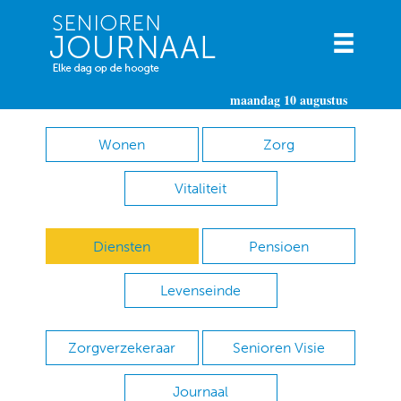
maandag 10 augustus
Wonen
Zorg
Vitaliteit
Diensten
Pensioen
Levenseinde
Zorgverzekeraar
Senioren Visie
Journaal