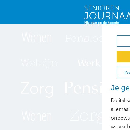
Zo
Je ge
Digitali
allemaa
onbewust
waarsch