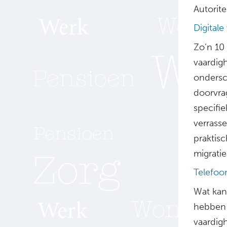
Autorite
Digital
Zo’n 10 
vaardigh
ondersch
doorvrag
specifie
verrass
praktis
migrati
Telefoo
Wat kan
hebben 
vaardig