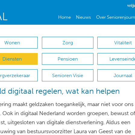
vrij
Home
Nieuws
Over Seniorenjourn
Wonen
Zorg
Vitaliteit
Diensten
Pensioen
Levenseind
rgverzekeraar
Senioren Visie
Journaal
ld digitaal regelen, wat kan helpen
sering maakt geldzaken toegankelijk, maar niet voor ons
l. Ook in digitaal Nederland worden groepen, bewust o
, uitgesloten van digitale dienstverlening. Aldus een
uwing van bestuursvoorzitter Laura van Geest van de