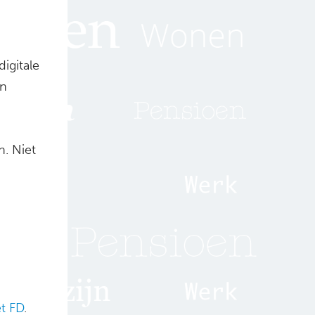
igitale
en
n. Niet
et FD
.