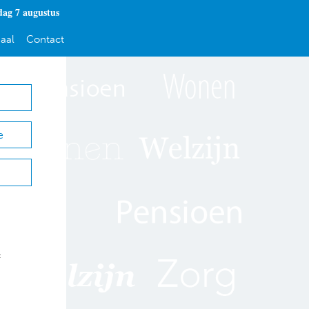
dag 7 augustus
aal
Contact
e
f