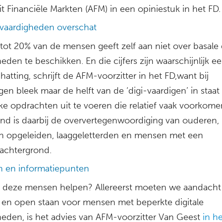
it Financiële Markten (AFM) in een opiniestuk in het FD.
e vaardigheden overschat
tot 20% van de mensen geeft zelf aan niet over basale d
eden te beschikken. En die cijfers zijn waarschijnlijk e
atting, schrijft de AFM-voorzitter in het FD,want bij
en bleek maar de helft van de ‘digi-vaardigen’ in staat
ke opdrachten uit te voeren die relatief vaak voorkome
end is daarbij de oververtegenwoordiging van ouderen,
ch opgeleiden, laaggeletterden en mensen met een
eachtergrond.
n en informatiepunten
 deze mensen helpen? Allereerst moeten we aandacht
en open staan voor mensen met beperkte digitale
heden, is het advies van AFM-voorzitter Van Geest
in h