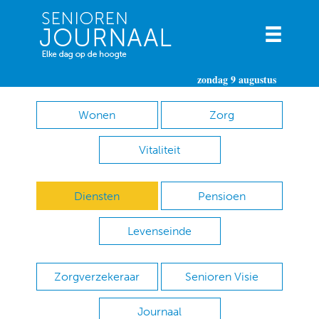
zondag 9 augustus
Wonen
Zorg
Vitaliteit
Diensten
Pensioen
Levenseinde
Zorgverzekeraar
Senioren Visie
Journaal