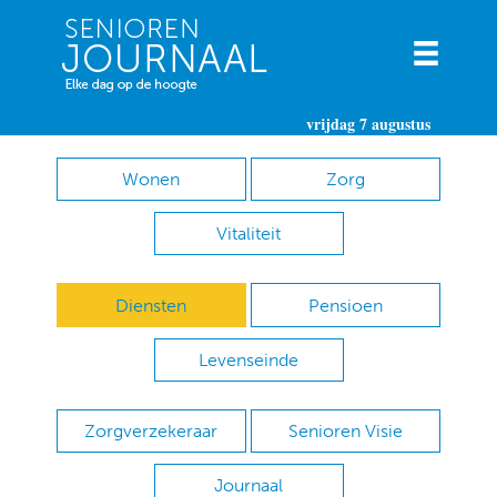
vrijdag 7 augustus
Wonen
Zorg
Vitaliteit
Diensten
Pensioen
Levenseinde
Zorgverzekeraar
Senioren Visie
Journaal