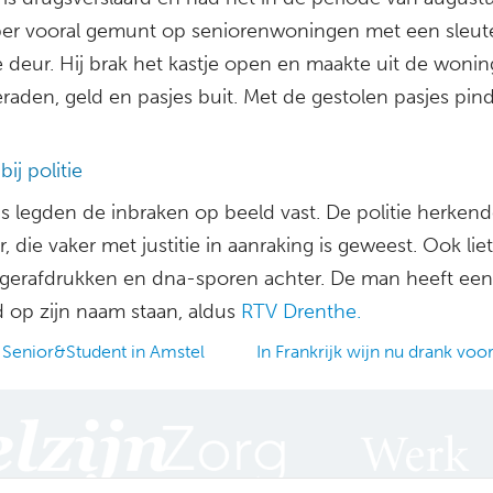
r vooral gemunt op seniorenwoningen met een sleute
e deur. Hij brak het kastje open en maakte uit de woni
raden, geld en pasjes buit. Met de gestolen pasjes pind
ij politie
s legden de inbraken op beeld vast. De politie herken
, die vaker met justitie in aanraking is geweest. Ook lie
gerafdrukken en dna-sporen achter. De man heeft ee
d op zijn naam staan, aldus
RTV Drenthe.
Senior&Student in Amstel
In Frankrijk wijn nu drank vo
ation