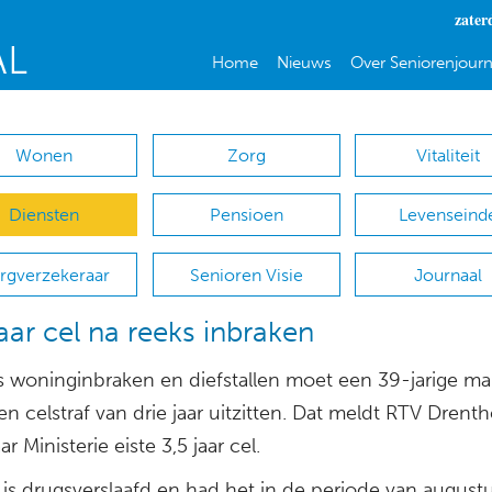
zater
Home
Nieuws
Over Seniorenjourn
Wonen
Zorg
Vitaliteit
Diensten
Pensioen
Levenseind
rgverzekeraar
Senioren Visie
Journaal
jaar cel na reeks inbraken
s woninginbraken en diefstallen moet een 39-jarige ma
n celstraf van drie jaar uitzitten. Dat meldt RTV Drenth
 Ministerie eiste 3,5 jaar cel.
is drugsverslaafd en had het in de periode van augustu