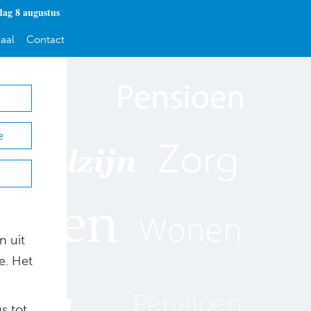
dag 8 augustus
aal
Contact
e
n uit
e. Het
s tot