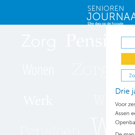
Zo
Drie 
Voor ze
Assen ee
Openbaar
De man 