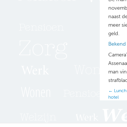
novembe
naast d
meer sie
geld.
Bekend b
Camera’
Assenaar
man vin
strafbla
Posts
← Lunch 
hotel
navig