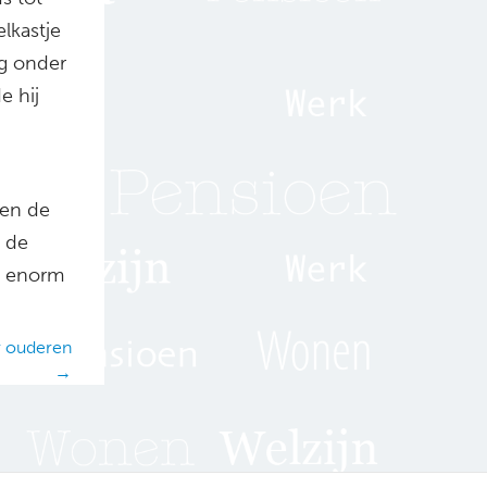
lkastje
ng onder
e hij
den de
t de
n enorm
or ouderen
→