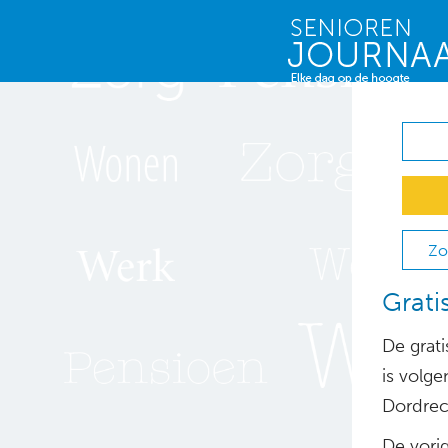
Zo
Grati
De grati
is volge
Dordrec
De vorig