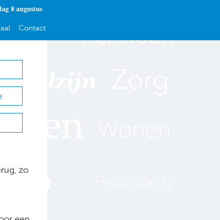
dag 8 augustus
aal
Contact
e
erug, zo
voor een