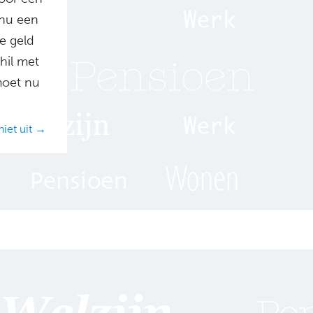
 nu een
e geld
hil met
moet nu
iet uit →