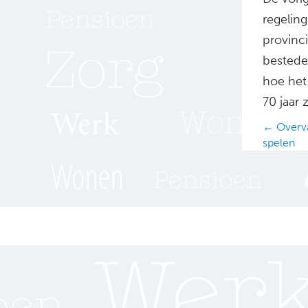
regelin
provinc
bestede
hoe het 
70 jaar 
Posts
← Overva
spelen
navig