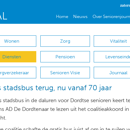
zater
Home
Nieuws
Over Seniorenjourn
Wonen
Zorg
Vitaliteit
Diensten
Pensioen
Levenseind
rgverzekeraar
Senioren Visie
Journaal
s stadsbus terug, nu vanaf 70 jaar
s stadsbus in de daluren voor Dordtse senioren keert t
ns AD De Dordtenaar te lezen uit het coalitieakkoord in
ht.
e coalitie schafte de gratis bus juist af om in te ruilen 